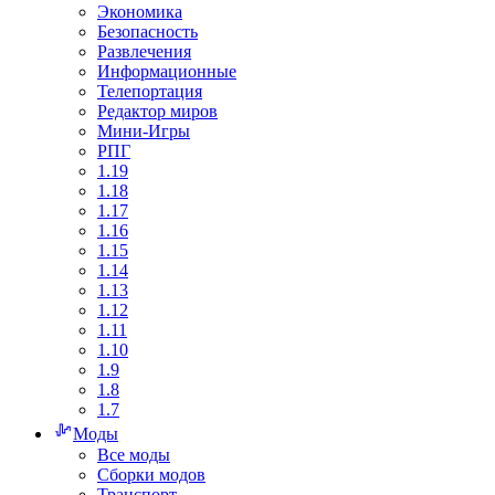
Экономика
Безопасность
Развлечения
Информационные
Телепортация
Редактор миров
Мини-Игры
РПГ
1.19
1.18
1.17
1.16
1.15
1.14
1.13
1.12
1.11
1.10
1.9
1.8
1.7
Моды
Все моды
Сборки модов
Транспорт