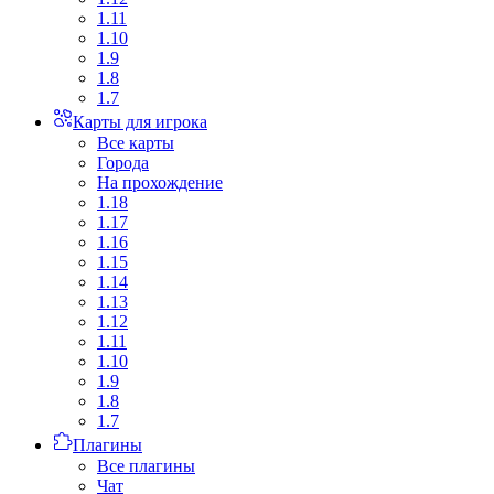
1.11
1.10
1.9
1.8
1.7
Карты для игрока
Все карты
Города
На прохождение
1.18
1.17
1.16
1.15
1.14
1.13
1.12
1.11
1.10
1.9
1.8
1.7
Плагины
Все плагины
Чат