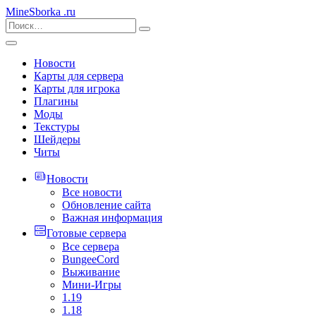
MineSborka
.ru
Новости
Карты для сервера
Карты для игрока
Плагины
Моды
Текстуры
Шейдеры
Читы
Новости
Все новости
Обновление сайта
Важная информация
Готовые сервера
Все сервера
BungeeCord
Выживание
Мини-Игры
1.19
1.18