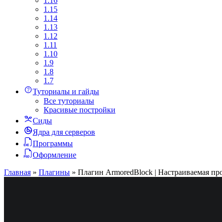
1.16
1.15
1.14
1.13
1.12
1.11
1.10
1.9
1.8
1.7
Туториалы и гайды
Все туториалы
Красивые постройки
Сиды
Ядра для серверов
Программы
Оформление
Главная
»
Плагины
»
Плагин ArmoredBlock | Настраиваемая про