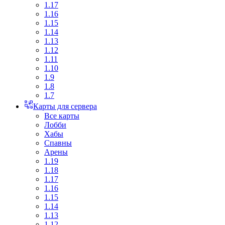
1.17
1.16
1.15
1.14
1.13
1.12
1.11
1.10
1.9
1.8
1.7
Карты для сервера
Все карты
Лобби
Хабы
Спавны
Арены
1.19
1.18
1.17
1.16
1.15
1.14
1.13
1.12