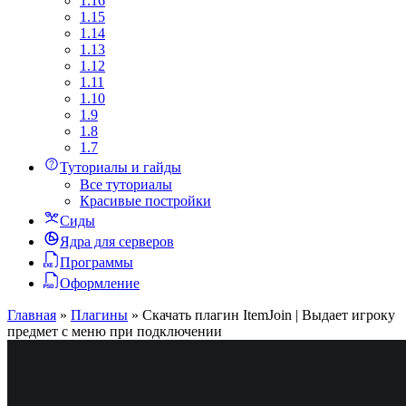
1.16
1.15
1.14
1.13
1.12
1.11
1.10
1.9
1.8
1.7
Туториалы и гайды
Все туториалы
Красивые постройки
Сиды
Ядра для серверов
Программы
Оформление
Главная
»
Плагины
»
Скачать плагин ItemJoin | Выдает игроку
предмет с меню при подключении