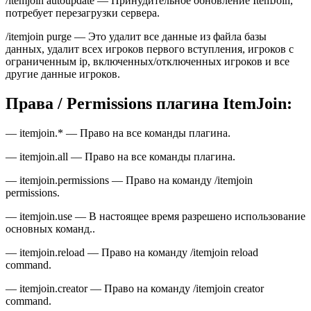
/itemjoin autoupdate — Принудительное обновление ItemJoin,
потребует перезагрузки сервера.
/itemjoin purge — Это удалит все данные из файла базы
данных, удалит всех игроков первого вступления, игроков с
ограниченным ip, включенных/отключенных игроков и все
другие данные игроков.
Права / Permissions плагина ItemJoin:
— itemjoin.* — Право на все команды плагина.
— itemjoin.all — Право на все команды плагина.
— itemjoin.permissions — Право на команду /itemjoin
permissions.
— itemjoin.use — В настоящее время разрешено использование
основных команд..
— itemjoin.reload — Право на команду /itemjoin reload
command.
— itemjoin.creator — Право на команду /itemjoin creator
command.