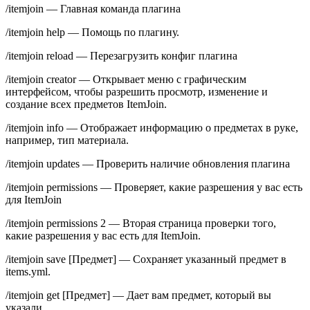
/itemjoin — Главная команда плагина
/itemjoin help — Помощь по плагину.
/itemjoin reload — Перезагрузить конфиг плагина
/itemjoin creator — Открывает меню с графическим
интерфейсом, чтобы разрешить просмотр, изменение и
создание всех предметов ItemJoin.
/itemjoin info — Отображает информацию о предметах в руке,
например, тип материала.
/itemjoin updates — Проверить наличие обновления плагина
/itemjoin permissions — Проверяет, какие разрешения у вас есть
для ItemJoin
/itemjoin permissions 2 — Вторая страница проверки того,
какие разрешения у вас есть для ItemJoin.
/itemjoin save [Предмет] — Сохраняет указанный предмет в
items.yml.
/itemjoin get [Предмет] — Дает вам предмет, который вы
указали.