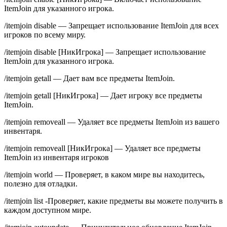
ItemJoin для указанного игрока.
/itemjoin disable — Запрещает использование ItemJoin для всех
игроков по всему миру.
/itemjoin disable [НикИгрока] — Запрещает использование
ItemJoin для указанного игрока.
/itemjoin getall — Дает вам все предметы ItemJoin.
/itemjoin getall [НикИгрока] — Дает игроку все предметы
ItemJoin.
/itemjoin removeall — Удаляет все предметы ItemJoin из вашего
инвентаря.
/itemjoin removeall [НикИгрока] — Удаляет все предметы
ItemJoin из инвентаря игроков
/itemjoin world — Проверяет, в каком мире вы находитесь,
полезно для отладки.
/itemjoin list -Проверяет, какие предметы вы можете получить в
каждом доступном мире.