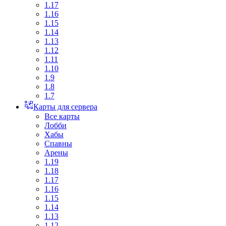
1.17
1.16
1.15
1.14
1.13
1.12
1.11
1.10
1.9
1.8
1.7
Карты для сервера
Все карты
Лобби
Хабы
Спавны
Арены
1.19
1.18
1.17
1.16
1.15
1.14
1.13
1.12