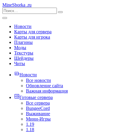
MineSborka
.ru
Новости
Карты для сервера
Карты для игрока
Плагины
Моды
Текстуры
Шейдеры
Читы
Новости
Все новости
Обновление сайта
Важная информация
Готовые сервера
Все сервера
BungeeCord
Выживание
Мини-Игры
1.19
1.18