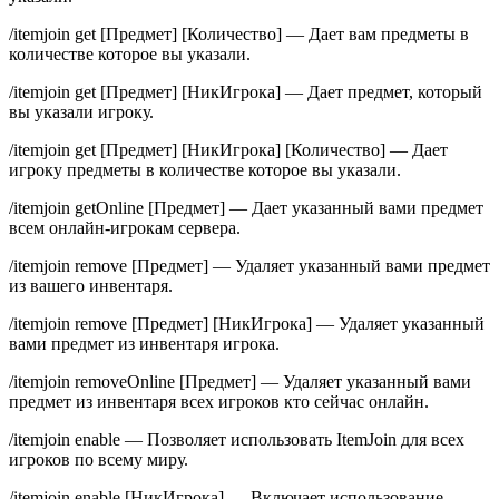
/itemjoin get [Предмет] [Количество] — Дает вам предметы в
количестве которое вы указали.
/itemjoin get [Предмет] [НикИгрока] — Дает предмет, который
вы указали игроку.
/itemjoin get [Предмет] [НикИгрока] [Количество] — Дает
игроку предметы в количестве которое вы указали.
/itemjoin getOnline [Предмет] — Дает указанный вами предмет
всем онлайн-игрокам сервера.
/itemjoin remove [Предмет] — Удаляет указанный вами предмет
из вашего инвентаря.
/itemjoin remove [Предмет] [НикИгрока] — Удаляет указанный
вами предмет из инвентаря игрока.
/itemjoin removeOnline [Предмет] — Удаляет указанный вами
предмет из инвентаря всех игроков кто сейчас онлайн.
/itemjoin enable — Позволяет использовать ItemJoin для всех
игроков по всему миру.
/itemjoin enable [НикИгрока] — Включает использование