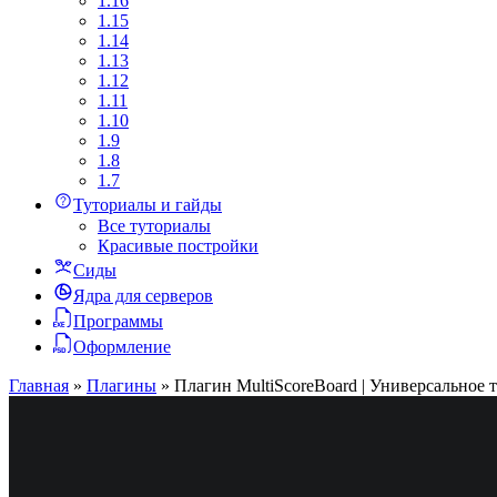
1.16
1.15
1.14
1.13
1.12
1.11
1.10
1.9
1.8
1.7
Туториалы и гайды
Все туториалы
Красивые постройки
Сиды
Ядра для серверов
Программы
Оформление
Главная
»
Плагины
»
Плагин MultiScoreBoard | Универсальное т