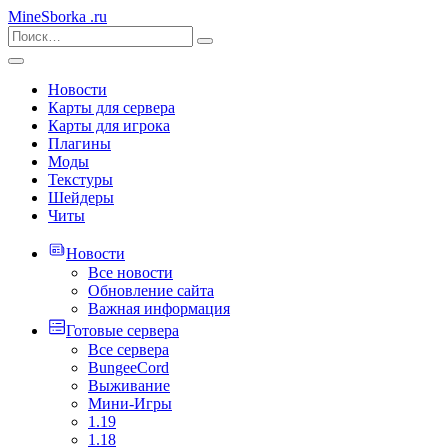
MineSborka
.ru
Новости
Карты для сервера
Карты для игрока
Плагины
Моды
Текстуры
Шейдеры
Читы
Новости
Все новости
Обновление сайта
Важная информация
Готовые сервера
Все сервера
BungeeCord
Выживание
Мини-Игры
1.19
1.18