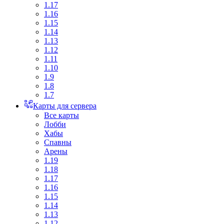
1.17
1.16
1.15
1.14
1.13
1.12
1.11
1.10
1.9
1.8
1.7
Карты для сервера
Все карты
Лобби
Хабы
Спавны
Арены
1.19
1.18
1.17
1.16
1.15
1.14
1.13
1.12