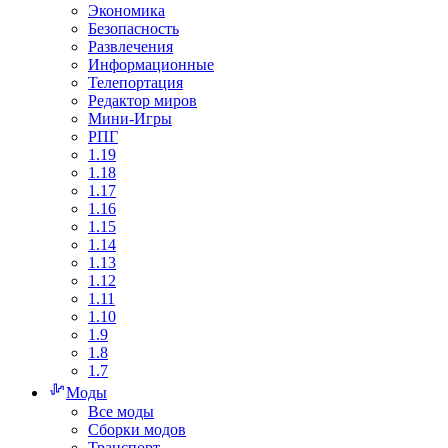
Экономика
Безопасность
Развлечения
Информационные
Телепортация
Редактор миров
Мини-Игры
РПГ
1.19
1.18
1.17
1.16
1.15
1.14
1.13
1.12
1.11
1.10
1.9
1.8
1.7
Моды
Все моды
Сборки модов
Транспорт