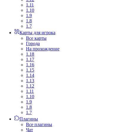
1.11
1.10
1.9
1.8
1.7
Карты для игрока
Все карты
Города
На прохождение
1.18
1.17
1.16
1.15
1.14
1.13
1.12
1.11
1.10
1.9
1.8
1.7
Плагины
Все плагины
Чат