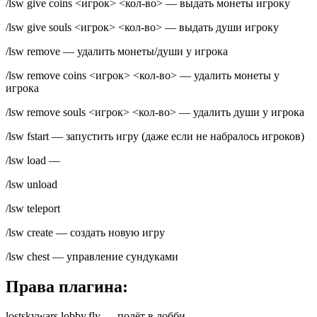
/lsw give coins <игрок> <кол-во> — выдать монеты игроку
/lsw give souls <игрок> <кол-во> — выдать души игроку
/lsw remove — удалить монеты/души у игрока
/lsw remove coins <игрок> <кол-во> — удалить монеты у
игрока
/lsw remove souls <игрок> <кол-во> — удалить души у игрока
/lsw fstart — запустить игру (даже если не набралось игроков)
/lsw load —
/lsw unload
/lsw teleport
/lsw create — создать новую игру
/lsw chest — управление сундуками
Права плагина:
lostskywars.lobby.fly — полёт в лобби