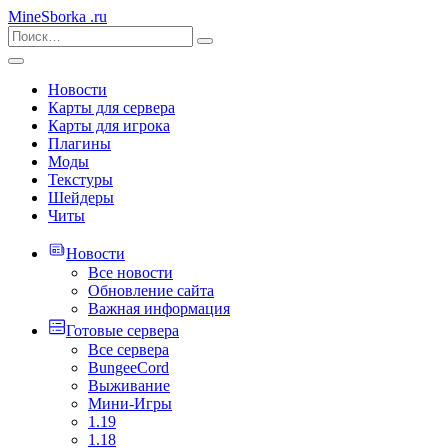
MineSborka
.ru
Новости
Карты для сервера
Карты для игрока
Плагины
Моды
Текстуры
Шейдеры
Читы
Новости
Все новости
Обновление сайта
Важная информация
Готовые сервера
Все сервера
BungeeCord
Выживание
Мини-Игры
1.19
1.18