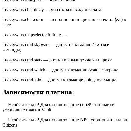
lostskywars.chat.delay — убрать задержку для чата
lostskywars.chat.color — использование цветного текста (&f) в
чате
lostskywars.mapselector.infinite —
lostskywars.cmd.skywars — доступ к команде /lsw (все
команды)
lostskywars.cmd.stats — доступ к команде /stats <игрок>
lostskywars.cmd.watch — доступ к команде /watch <игрок>
lostskywars.cmd.join — доступ к команде /joingame <мир>
Зависимости плагина:
— Необязательно! Для использование своей экономики
установите плагин Vault
— Необязательно! Для использование NPC установите плагин
Citizens