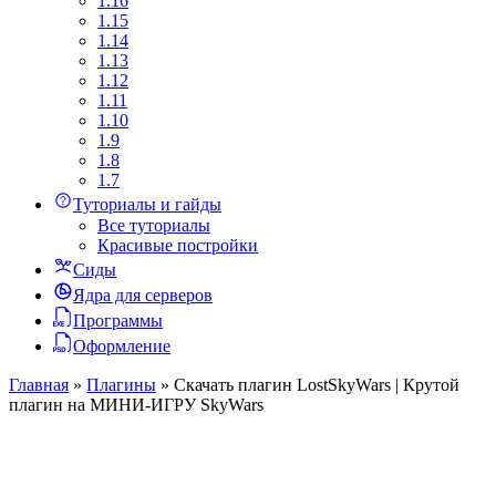
1.16
1.15
1.14
1.13
1.12
1.11
1.10
1.9
1.8
1.7
Туториалы и гайды
Все туториалы
Красивые постройки
Сиды
Ядра для серверов
Программы
Оформление
Главная
»
Плагины
»
Скачать плагин LostSkyWars | Крутой
плагин на МИНИ-ИГРУ SkyWars