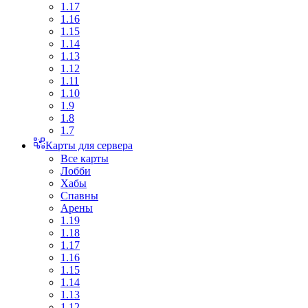
1.17
1.16
1.15
1.14
1.13
1.12
1.11
1.10
1.9
1.8
1.7
Карты для сервера
Все карты
Лобби
Хабы
Спавны
Арены
1.19
1.18
1.17
1.16
1.15
1.14
1.13
1.12