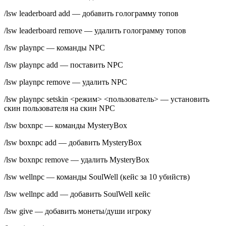
/lsw leaderboard add — добавить голограмму топов
/lsw leaderboard remove — удалить голограмму топов
/lsw playnpc — команды NPC
/lsw playnpc add — поставить NPC
/lsw playnpc remove — удалить NPC
/lsw playnpc setskin <режим> <пользователь> — установить
скин пользователя на скин NPC
/lsw boxnpc — команды MysteryBox
/lsw boxnpc add — добавить MysteryBox
/lsw boxnpc remove — удалить MysteryBox
/lsw wellnpc — команды SoulWell (кейс за 10 убийств)
/lsw wellnpc add — добавить SoulWell кейс
/lsw give — добавить монеты/души игроку