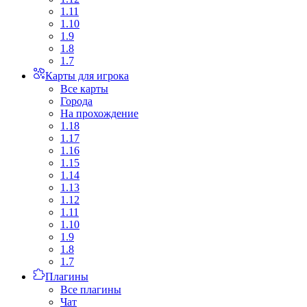
1.11
1.10
1.9
1.8
1.7
Карты для игрока
Все карты
Города
На прохождение
1.18
1.17
1.16
1.15
1.14
1.13
1.12
1.11
1.10
1.9
1.8
1.7
Плагины
Все плагины
Чат