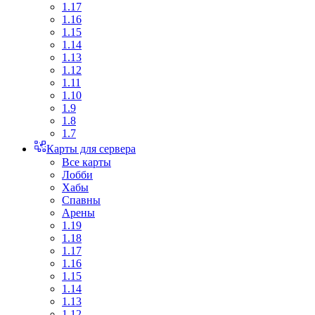
1.17
1.16
1.15
1.14
1.13
1.12
1.11
1.10
1.9
1.8
1.7
Карты для сервера
Все карты
Лобби
Хабы
Спавны
Арены
1.19
1.18
1.17
1.16
1.15
1.14
1.13
1.12