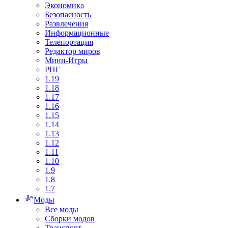
Экономика
Безопасность
Развлечения
Информационные
Телепортация
Редактор миров
Мини-Игры
РПГ
1.19
1.18
1.17
1.16
1.15
1.14
1.13
1.12
1.11
1.10
1.9
1.8
1.7
Моды
Все моды
Сборки модов
Транспорт