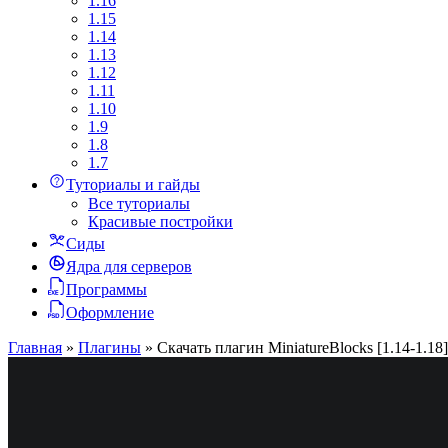
1.16
1.15
1.14
1.13
1.12
1.11
1.10
1.9
1.8
1.7
Туториалы и гайды
Все туториалы
Красивые постройки
Сиды
Ядра для серверов
Программы
Оформление
Главная
»
Плагины
»
Скачать плагин MiniatureBlocks [1.14-