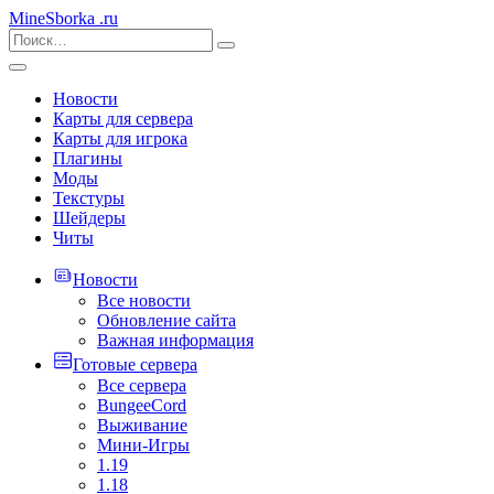
MineSborka
.ru
Новости
Карты для сервера
Карты для игрока
Плагины
Моды
Текстуры
Шейдеры
Читы
Новости
Все новости
Обновление сайта
Важная информация
Готовые сервера
Все сервера
BungeeCord
Выживание
Мини-Игры
1.19
1.18