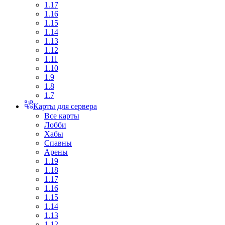
1.17
1.16
1.15
1.14
1.13
1.12
1.11
1.10
1.9
1.8
1.7
Карты для сервера
Все карты
Лобби
Хабы
Спавны
Арены
1.19
1.18
1.17
1.16
1.15
1.14
1.13
1.12