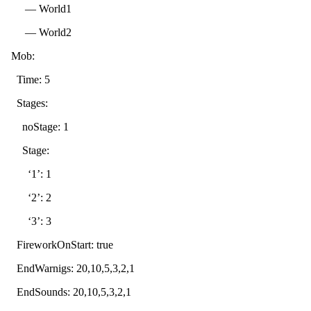
— World1
— World2
Mob:
Time: 5
Stages:
noStage: 1
Stage:
‘1’: 1
‘2’: 2
‘3’: 3
FireworkOnStart: true
EndWarnigs: 20,10,5,3,2,1
EndSounds: 20,10,5,3,2,1