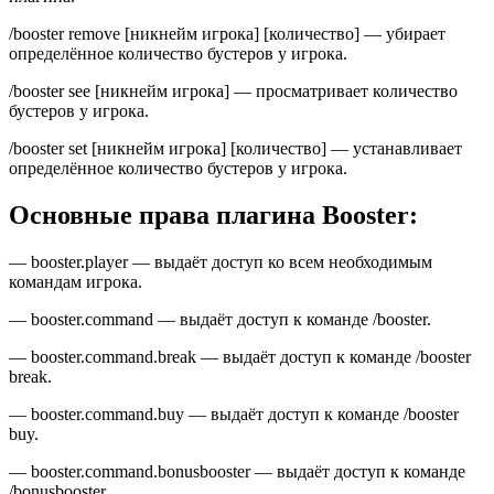
/booster remove [никнейм игрока] [количество] — убирает
определённое количество бустеров у игрока.
/booster see [никнейм игрока] — просматривает количество
бустеров у игрока.
/booster set [никнейм игрока] [количество] — устанавливает
определённое количество бустеров у игрока.
Основные права плагина Booster:
— booster.player — выдаёт доступ ко всем необходимым
командам игрока.
— booster.command — выдаёт доступ к команде /booster.
— booster.command.break — выдаёт доступ к команде /booster
break.
— booster.command.buy — выдаёт доступ к команде /booster
buy.
— booster.command.bonusbooster — выдаёт доступ к команде
/bonusbooster.