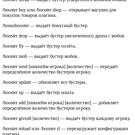
/booster buy или /booster shop — открывает магазин для
покупок товаров плагина.
/bonusbooster — выдаёт бонусный бустер.
/booster drop — выдаёт бустер увеличенного дропа с мобов.
/booster fly — выдаёт бустер полёта.
/booster mob — выдаёт бустер мобов.
/booster send [никнейм игрока] [количество] — передаёт
определённое количество бустеров игроку.
/booster update — обновляет все бустеры.
/booster xp — выдаёт бустер опыта.
/booster add [никнейм игрока] [количество] — добавляет
определённое количество бустеров игроку.
/booster giveall [количество] — выдаёт бустер каждому игроку.
/booster reload или /booster rl — перезагружает конфигурации
плагина.