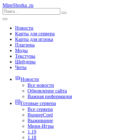
MineSborka
.ru
Новости
Карты для сервера
Карты для игрока
Плагины
Моды
Текстуры
Шейдеры
Читы
Новости
Все новости
Обновление сайта
Важная информация
Готовые сервера
Все сервера
BungeeCord
Выживание
Мини-Игры
1.19
1.18