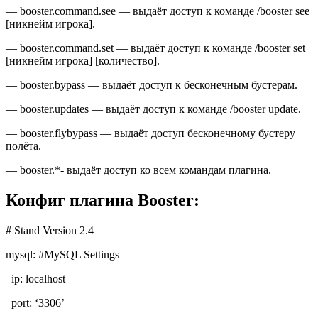
— booster.command.see — выдаёт доступ к команде /booster see
[никнейм игрока].
— booster.command.set — выдаёт доступ к команде /booster set
[никнейм игрока] [количество].
— booster.bypass — выдаёт доступ к бесконечным бустерам.
— booster.updates — выдаёт доступ к команде /booster update.
— booster.flybypass — выдаёт доступ бесконечному бустеру
полёта.
— booster.*- выдаёт доступ ко всем командам плагина.
Конфиг плагина Booster:
# Stand Version 2.4
mysql: #MySQL Settings
ip: localhost
port: ‘3306’