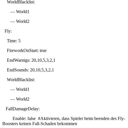
WorldBlacklist:
— World1
— World2
Fly:
Time: 5
FireworkOnStart: true
EndWarnigs: 20,10,5,3,2,1
EndSounds: 20,10,5,3,2,1
WorldBlacklist:
— World1
— World2
FallDamageDelay:
Enable: false #Aktivieren, dass Spieler beim beenden des Fly-
Boosters keinen Fall-Schaden bekommen