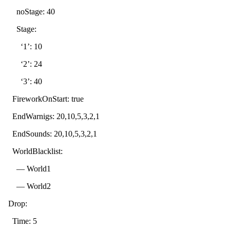
noStage: 40
Stage:
‘1’: 10
‘2’: 24
‘3’: 40
FireworkOnStart: true
EndWarnigs: 20,10,5,3,2,1
EndSounds: 20,10,5,3,2,1
WorldBlacklist:
— World1
— World2
Drop:
Time: 5