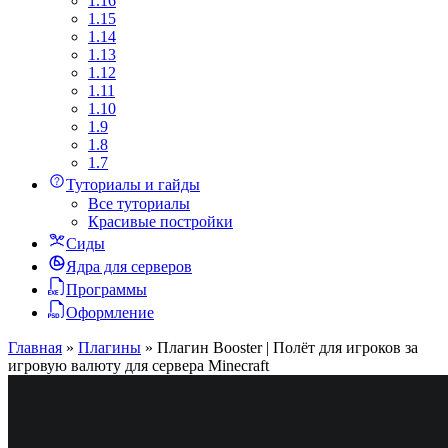
1.16
1.15
1.14
1.13
1.12
1.11
1.10
1.9
1.8
1.7
Туториалы и гайды
Все туториалы
Красивые постройки
Сиды
Ядра для серверов
Программы
Оформление
Главная
»
Плагины
»
Плагин Booster | Полёт для игроков за
игровую валюту для сервера Minecraft