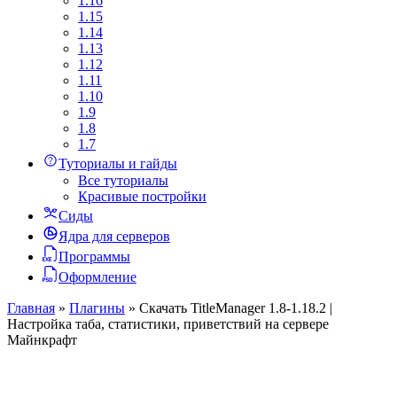
1.16
1.15
1.14
1.13
1.12
1.11
1.10
1.9
1.8
1.7
Туториалы и гайды
Все туториалы
Красивые постройки
Сиды
Ядра для серверов
Программы
Оформление
Главная
»
Плагины
»
Скачать TitleManager 1.8-1.18.2 |
Настройка таба, статистики, приветствий на сервере
Майнкрафт