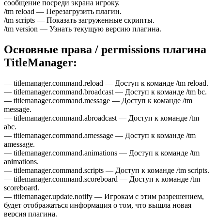
сообщение посреди экрана игроку.
/tm reload — Перезагрузить плагин.
/tm scripts — Показать загруженные скрипты.
/tm version — Узнать текущую версию плагина.
Основные права / permissions плагина
TitleManager:
— titlemanager.command.reload — Доступ к команде /tm reload.
— titlemanager.command.broadcast — Доступ к команде /tm bc.
— titlemanager.command.message — Доступ к команде /tm
message.
— titlemanager.command.abroadcast — Доступ к команде /tm
abc.
— titlemanager.command.amessage — Доступ к команде /tm
amessage.
— titlemanager.command.animations — Доступ к команде /tm
animations.
— titlemanager.command.scripts — Доступ к команде /tm scripts.
— titlemanager.command.scoreboard — Доступ к команде /tm
scoreboard.
— titlemanager.update.notify — Игрокам с этим разрешением,
будет отображаться информация о том, что вышла новая
версия плагина.