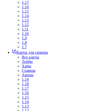
1.17
1.16
1.15
1.14
1.13
1.12
1.11
1.10
1.9
1.8
1.7
Карты для сервера
Все карты
Лобби
Хабы
Спавны
Арены
1.19
1.18
1.17
1.16
1.15
1.14
1.13
1.12