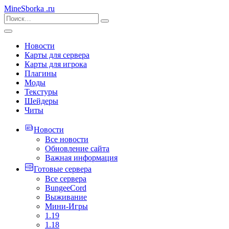
MineSborka
.ru
Новости
Карты для сервера
Карты для игрока
Плагины
Моды
Текстуры
Шейдеры
Читы
Новости
Все новости
Обновление сайта
Важная информация
Готовые сервера
Все сервера
BungeeCord
Выживание
Мини-Игры
1.19
1.18