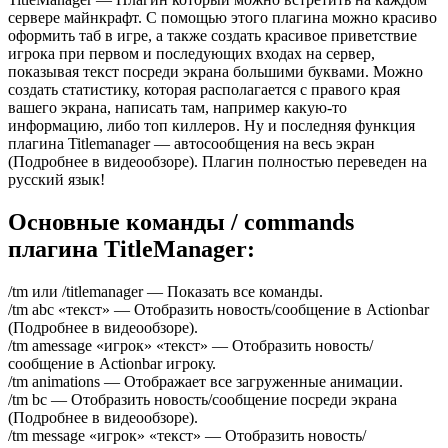
сервере майнкрафт. С помощью этого плагина можно красиво
оформить таб в игре, а также создать красивое приветствие
игрока при первом и последующих входах на сервер,
показывая текст посреди экрана большими буквами. Можно
создать статистику, которая располагается с правого края
вашего экрана, написать там, например какую-то
информацию, либо топ киллеров. Ну и последняя функция
плагина Titlemanager — автосообщения на весь экран
(Подробнее в видеообзоре). Плагин полностью переведен на
русский язык!
Основные команды / commands
плагина TitleManager:
/tm или /titlemanager — Показать все команды.
/tm abc «текст» — Отобразить новость/сообщение в Actionbar
(Подробнее в видеообзоре).
/tm amessage «игрок» «текст» — Отобразить новость/
сообщение в Actionbar игроку.
/tm animations — Отображает все загруженные анимации.
/tm bc — Отобразить новость/сообщение посреди экрана
(Подробнее в видеообзоре).
/tm message «игрок» «текст» — Отобразить новость/