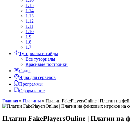
1.16
1.15
1.14
1.13
1.12
1.11
1.10
1.9
1.8
1.7
Туториалы и гайды
Все туториалы
Красивые постройки
Сиды
Ядра для серверов
Программы
Оформление
Главная
»
Плагины
»
Плагин FakePlayersOnline | Плагин на фей
Плагин FakePlayersOnline | Плагин на 