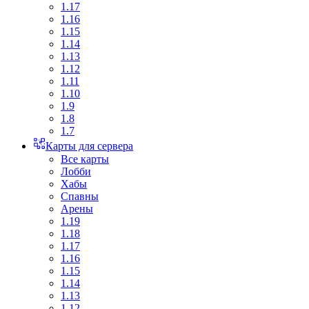
1.17
1.16
1.15
1.14
1.13
1.12
1.11
1.10
1.9
1.8
1.7
Карты для сервера
Все карты
Лобби
Хабы
Спавны
Арены
1.19
1.18
1.17
1.16
1.15
1.14
1.13
1.12