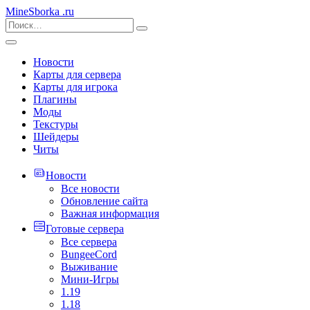
MineSborka
.ru
Новости
Карты для сервера
Карты для игрока
Плагины
Моды
Текстуры
Шейдеры
Читы
Новости
Все новости
Обновление сайта
Важная информация
Готовые сервера
Все сервера
BungeeCord
Выживание
Мини-Игры
1.19
1.18