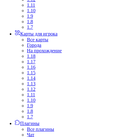
1.11
1.10
1.9
1.8
1.7
Карты для игрока
Все карты
Города
На прохождение
1.18
1.17
1.16
1.15
1.14
1.13
1.12
1.11
1.10
1.9
1.8
1.7
Плагины
Все плагины
Чат