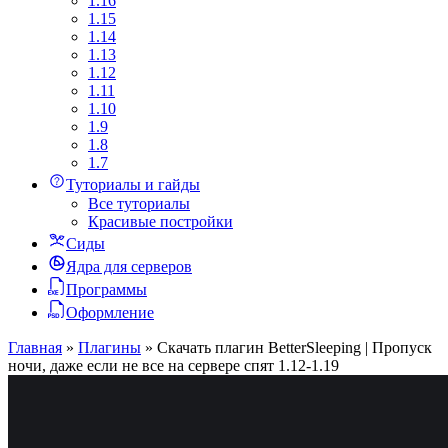
1.16
1.15
1.14
1.13
1.12
1.11
1.10
1.9
1.8
1.7
Туториалы и гайды
Все туториалы
Красивые постройки
Сиды
Ядра для серверов
Программы
Оформление
Главная
»
Плагины
»
Скачать плагин BetterSleeping | Пропуск
ночи, даже если не все на сервере спят 1.12-1.19