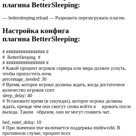
плагина BetterSleeping:
— bettersleeping.reload — Разрешить перезагружать плагин.
Настройка конфига
плагина BetterSleeping:
# ################ #
# BetterSleeping #
# ################ #
# Какой процент игроков сервера или мира должен уснуть,
чтобы пропустить ночь
percentage_needed: 30
# Время, которое игроки должны ждать, когда достаточное
количество игроков спит
sleep_delay: 40
# Установите время (в секундах), которое игроки должны
ждать, прежде чем они смогут снова войти в кровать после
выхода. Таким образом, они не могут спамить чат.
bed_enter_delay: 10
# При значении true включается поддержка multiworld. В
противном случае, процент всех