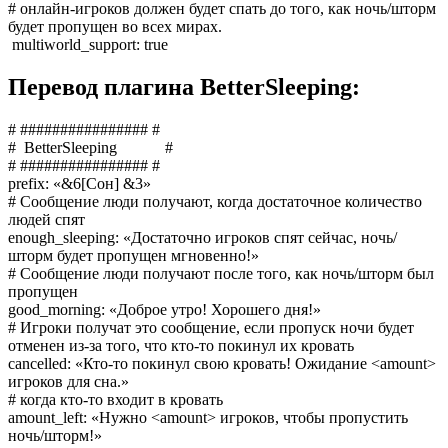
# онлайн-игроков должен будет спать до того, как ночь/шторм
будет пропущен во всех мирах.
multiworld_support: true
Перевод плагина BetterSleeping:
# ################ #
# BetterSleeping #
# ################ #
prefix: «&6[Сон] &3»
# Сообщение люди получают, когда достаточное количество
людей спят
enough_sleeping: «Достаточно игроков спят сейчас, ночь/
шторм будет пропущен мгновенно!»
# Сообщение люди получают после того, как ночь/шторм был
пропущен
good_morning: «Доброе утро! Хорошего дня!»
# Игроки получат это сообщение, если пропуск ночи будет
отменен из-за того, что кто-то покинул их кровать
cancelled: «Кто-то покинул свою кровать! Ожидание <amount>
игроков для сна.»
# когда кто-то входит в кровать
amount_left: «Нужно <amount> игроков, чтобы пропустить
ночь/шторм!»