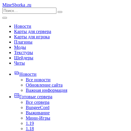
MineSborka
.ru
Новости
Карты для сервера
Карты для игрока
Плагины
Моды
Текстуры
Шейдеры
Читы
Новости
Все новости
Обновление сайта
Важная информация
Готовые сервера
Все сервера
BungeeCord
Выживание
Мини-Игры
1.19
1.18