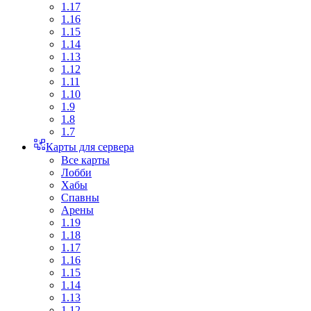
1.17
1.16
1.15
1.14
1.13
1.12
1.11
1.10
1.9
1.8
1.7
Карты для сервера
Все карты
Лобби
Хабы
Спавны
Арены
1.19
1.18
1.17
1.16
1.15
1.14
1.13
1.12