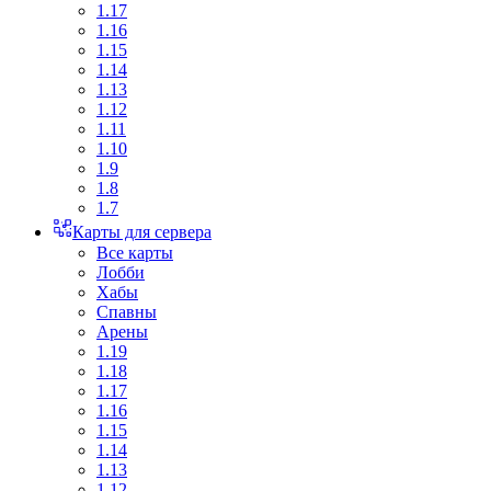
1.17
1.16
1.15
1.14
1.13
1.12
1.11
1.10
1.9
1.8
1.7
Карты для сервера
Все карты
Лобби
Хабы
Спавны
Арены
1.19
1.18
1.17
1.16
1.15
1.14
1.13
1.12