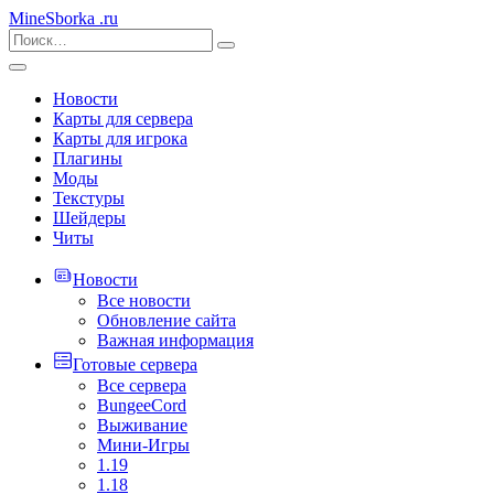
MineSborka
.ru
Новости
Карты для сервера
Карты для игрока
Плагины
Моды
Текстуры
Шейдеры
Читы
Новости
Все новости
Обновление сайта
Важная информация
Готовые сервера
Все сервера
BungeeCord
Выживание
Мини-Игры
1.19
1.18