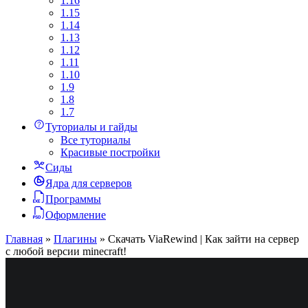
1.16
1.15
1.14
1.13
1.12
1.11
1.10
1.9
1.8
1.7
Туториалы и гайды
Все туториалы
Красивые постройки
Сиды
Ядра для серверов
Программы
Оформление
Главная
»
Плагины
»
Скачать ViaRewind | Как зайти на сервер
с любой версии minecraft!