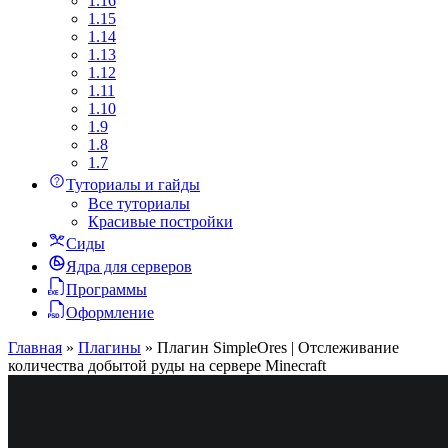
1.16
1.15
1.14
1.13
1.12
1.11
1.10
1.9
1.8
1.7
Туториалы и гайды
Все туториалы
Красивые постройки
Сиды
Ядра для серверов
Программы
Оформление
Главная
»
Плагины
»
Плагин SimpleOres | Отслеживание
количества добытой руды на сервере Minecraft