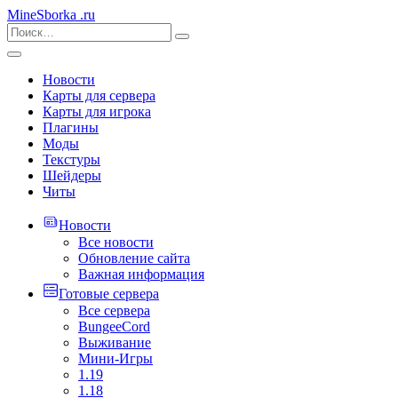
MineSborka
.ru
Новости
Карты для сервера
Карты для игрока
Плагины
Моды
Текстуры
Шейдеры
Читы
Новости
Все новости
Обновление сайта
Важная информация
Готовые сервера
Все сервера
BungeeCord
Выживание
Мини-Игры
1.19
1.18