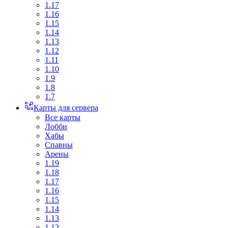
1.17
1.16
1.15
1.14
1.13
1.12
1.11
1.10
1.9
1.8
1.7
Карты для сервера
Все карты
Лобби
Хабы
Спавны
Арены
1.19
1.18
1.17
1.16
1.15
1.14
1.13
1.12