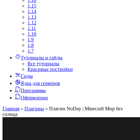
1.16
1.15
1.14
1.13
1.12
1.11
1.10
1.9
1.8
1.7
Туториалы и гайды
Все туториалы
Красивые постройки
Сиды
Ядра для серверов
Программы
Оформление
Главная
»
Плагины
»
Плагин NoDay | Minecraft Мир без
солнца