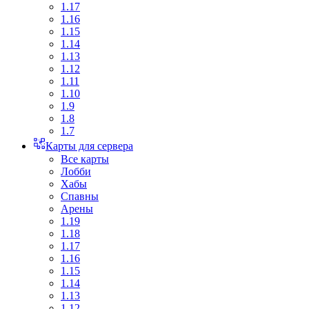
1.17
1.16
1.15
1.14
1.13
1.12
1.11
1.10
1.9
1.8
1.7
Карты для сервера
Все карты
Лобби
Хабы
Спавны
Арены
1.19
1.18
1.17
1.16
1.15
1.14
1.13
1.12