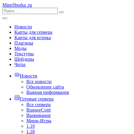
MineSborka
.ru
Новости
Карты для сервера
Карты для игрока
Плагины
Моды
Текстуры
Шейдеры
Читы
Новости
Все новости
Обновление сайта
Важная информация
Готовые сервера
Все сервера
BungeeCord
Выживание
Мини-Игры
1.19
1.18