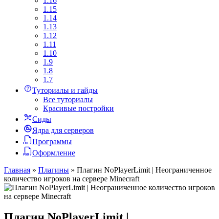
1.16
1.15
1.14
1.13
1.12
1.11
1.10
1.9
1.8
1.7
Туториалы и гайды
Все туториалы
Красивые постройки
Сиды
Ядра для серверов
Программы
Оформление
Главная
»
Плагины
»
Плагин NoPlayerLimit | Неограниченное
количество игроков на сервере Minecraft
Плагин NoPlayerLimit |