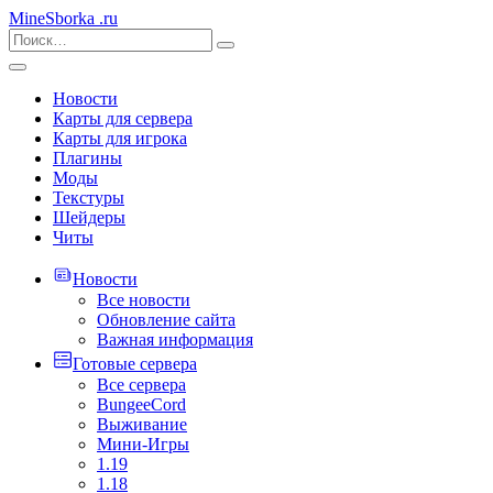
MineSborka
.ru
Новости
Карты для сервера
Карты для игрока
Плагины
Моды
Текстуры
Шейдеры
Читы
Новости
Все новости
Обновление сайта
Важная информация
Готовые сервера
Все сервера
BungeeCord
Выживание
Мини-Игры
1.19
1.18