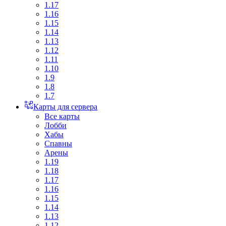
1.17
1.16
1.15
1.14
1.13
1.12
1.11
1.10
1.9
1.8
1.7
Карты для сервера
Все карты
Лобби
Хабы
Спавны
Арены
1.19
1.18
1.17
1.16
1.15
1.14
1.13
1.12