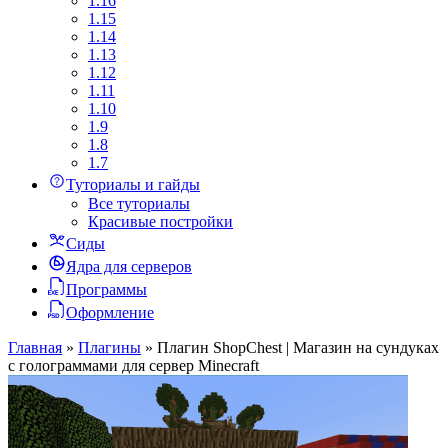
1.16
1.15
1.14
1.13
1.12
1.11
1.10
1.9
1.8
1.7
Туториалы и гайды
Все туториалы
Красивые постройки
Сиды
Ядра для серверов
Программы
Оформление
Главная
»
Плагины
»
Плагин ShopChest | Магазин на сундуках
с голограммами для сервер Minecraft