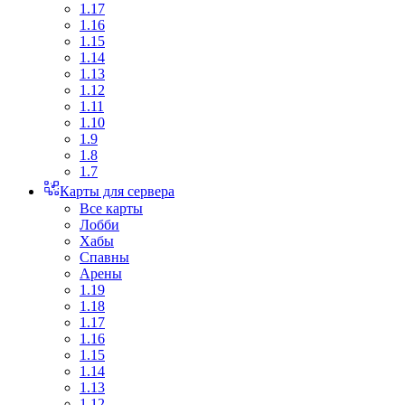
1.17
1.16
1.15
1.14
1.13
1.12
1.11
1.10
1.9
1.8
1.7
Карты для сервера
Все карты
Лобби
Хабы
Спавны
Арены
1.19
1.18
1.17
1.16
1.15
1.14
1.13
1.12