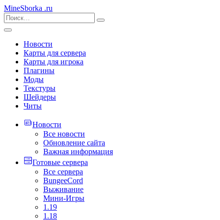
MineSborka
.ru
Новости
Карты для сервера
Карты для игрока
Плагины
Моды
Текстуры
Шейдеры
Читы
Новости
Все новости
Обновление сайта
Важная информация
Готовые сервера
Все сервера
BungeeCord
Выживание
Мини-Игры
1.19
1.18