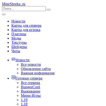
MineSborka
.ru
Новости
Карты для сервера
Карты для игрока
Плагины
Моды
Текстуры
Шейдеры
Читы
Новости
Все новости
Обновление сайта
Важная информация
Готовые сервера
Все сервера
BungeeCord
Выживание
Мини-Игры
1.19
1.18