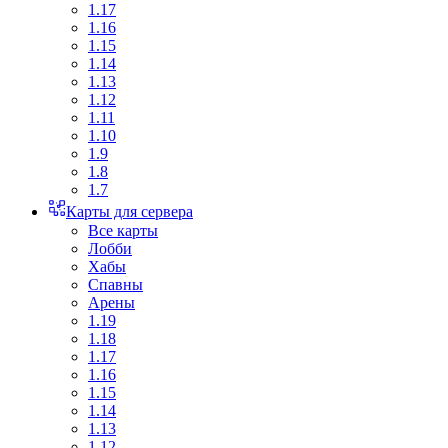
1.17
1.16
1.15
1.14
1.13
1.12
1.11
1.10
1.9
1.8
1.7
Карты для сервера
Все карты
Лобби
Хабы
Спавны
Арены
1.19
1.18
1.17
1.16
1.15
1.14
1.13
1.12