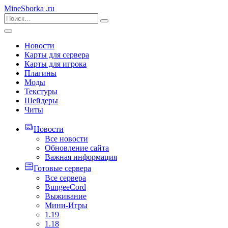
MineSborka
.ru
Новости
Карты для сервера
Карты для игрока
Плагины
Моды
Текстуры
Шейдеры
Читы
Новости
Все новости
Обновление сайта
Важная информация
Готовые сервера
Все сервера
BungeeCord
Выживание
Мини-Игры
1.19
1.18