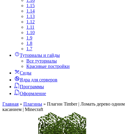
1.16
1.15
1.14
1.13
1.12
1.11
1.10
1.9
1.8
1.7
Туториалы и гайды
Все туториалы
Красивые постройки
Сиды
Ядра для серверов
Программы
Оформление
Главная
»
Плагины
»
Плагин Timber | Ломать дерево одним
касанием | Minecraft