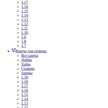
1.17
1.16
1.15
1.14
1.13
1.12
1.11
1.10
1.9
1.8
1.7
Карты для сервера
Все карты
Лобби
Хабы
Спавны
Арены
1.19
1.18
1.17
1.16
1.15
1.14
1.13
1.12