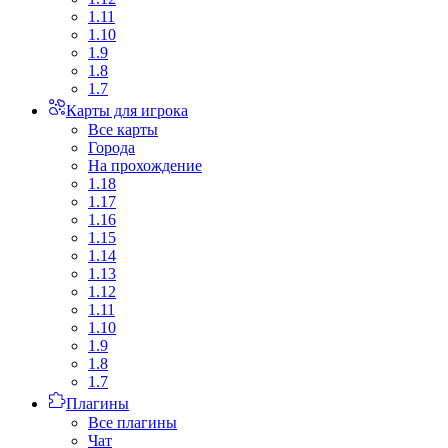
1.11
1.10
1.9
1.8
1.7
Карты для игрока
Все карты
Города
На прохождение
1.18
1.17
1.16
1.15
1.14
1.13
1.12
1.11
1.10
1.9
1.8
1.7
Плагины
Все плагины
Чат