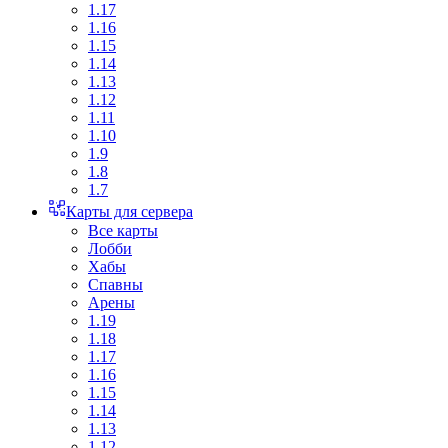
1.17
1.16
1.15
1.14
1.13
1.12
1.11
1.10
1.9
1.8
1.7
Карты для сервера
Все карты
Лобби
Хабы
Спавны
Арены
1.19
1.18
1.17
1.16
1.15
1.14
1.13
1.12