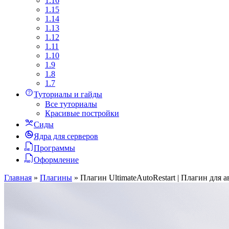
1.16
1.15
1.14
1.13
1.12
1.11
1.10
1.9
1.8
1.7
Туториалы и гайды
Все туториалы
Красивые постройки
Сиды
Ядра для серверов
Программы
Оформление
Главная
»
Плагины
»
Плагин UltimateAutoRestart | Плагин для ав