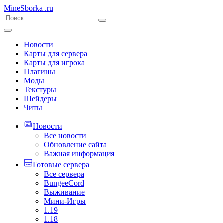
MineSborka
.ru
Новости
Карты для сервера
Карты для игрока
Плагины
Моды
Текстуры
Шейдеры
Читы
Новости
Все новости
Обновление сайта
Важная информация
Готовые сервера
Все сервера
BungeeCord
Выживание
Мини-Игры
1.19
1.18