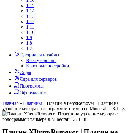
1.16
1.15
1.14
1.13
1.12
1.11
1.10
1.9
1.8
1.7
Туториалы и гайды
Все туториалы
Красивые постройки
Сиды
Ядра для серверов
Программы
Оформление
Главная
»
Плагины
»
Плагин XItemsRemover | Плагин на
удаление мусора с голограммой таймера в Minecraft 1.8-1.18
Плагин XItemsRemover | Плагин на