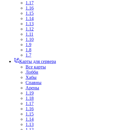
1.17
1.16
1.15
1.14
1.13
1.12
1.11
1.10
1.9
1.8
1.7
Карты для сервера
Все карты
Лобби
Хабы
Спавны
Арены
1.19
1.18
1.17
1.16
1.15
1.14
1.13
1.12