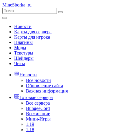
MineSborka
.ru
Новости
Карты для сервера
Карты для игрока
Плагины
Моды
Текстуры
Шейдеры
Читы
Новости
Все новости
Обновление сайта
Важная информация
Готовые сервера
Все сервера
BungeeCord
Выживание
Мини-Игры
1.19
1.18