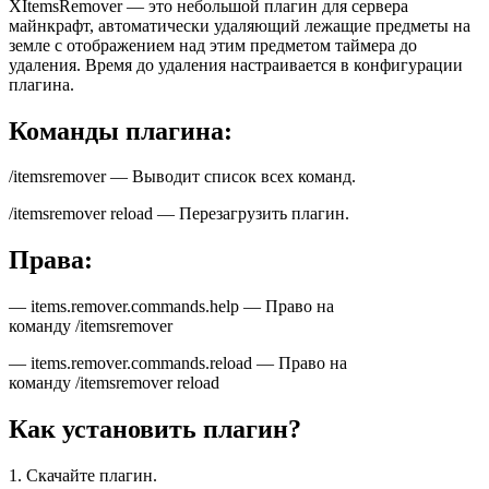
XItemsRemover — это небольшой плагин для сервера
майнкрафт, автоматически удаляющий лежащие предметы на
земле с отображением над этим предметом таймера до
удаления. Время до удаления настраивается в конфигурации
плагина.
Команды плагина:
/itemsremover — Выводит список всех команд.
/itemsremover reload — Перезагрузить плагин.
Права:
— items.remover.commands.help — Право на
команду /itemsremover
— items.remover.commands.reload — Право на
команду /itemsremover reload
Как установить плагин?
1. Скачайте плагин.