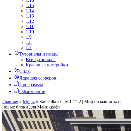
1.16
1.15
1.14
1.13
1.12
1.11
1.10
1.9
1.8
1.7
Туториалы и гайды
Все туториалы
Красивые постройки
Сиды
Ядра для серверов
Программы
Оформление
Главная
»
Моды
»
Saracalia’s City 1.12.2 | Мод на машины и
новые блоки для Майнкрафт