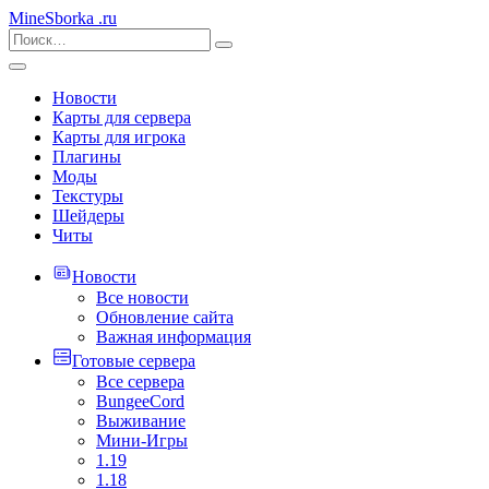
MineSborka
.ru
Новости
Карты для сервера
Карты для игрока
Плагины
Моды
Текстуры
Шейдеры
Читы
Новости
Все новости
Обновление сайта
Важная информация
Готовые сервера
Все сервера
BungeeCord
Выживание
Мини-Игры
1.19
1.18