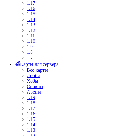
1.17
1.16
1.15
1.14
1.13
1.12
1.11
1.10
1.9
1.8
1.7
Карты для сервера
Все карты
Лобби
Хабы
Спавны
Арены
1.19
1.18
1.17
1.16
1.15
1.14
1.13
1.12