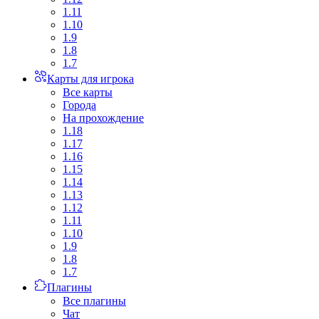
1.11
1.10
1.9
1.8
1.7
Карты для игрока
Все карты
Города
На прохождение
1.18
1.17
1.16
1.15
1.14
1.13
1.12
1.11
1.10
1.9
1.8
1.7
Плагины
Все плагины
Чат