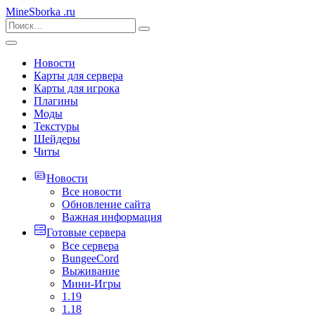
MineSborka
.ru
Новости
Карты для сервера
Карты для игрока
Плагины
Моды
Текстуры
Шейдеры
Читы
Новости
Все новости
Обновление сайта
Важная информация
Готовые сервера
Все сервера
BungeeCord
Выживание
Мини-Игры
1.19
1.18