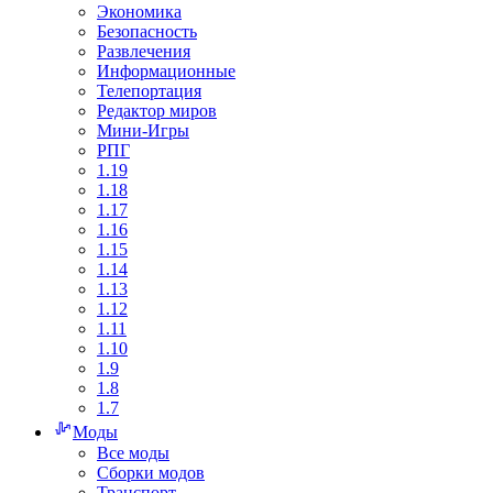
Экономика
Безопасность
Развлечения
Информационные
Телепортация
Редактор миров
Мини-Игры
РПГ
1.19
1.18
1.17
1.16
1.15
1.14
1.13
1.12
1.11
1.10
1.9
1.8
1.7
Моды
Все моды
Сборки модов
Транспорт