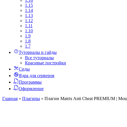
1.16
1.15
1.14
1.13
1.12
1.11
1.10
1.9
1.8
1.7
Туториалы и гайды
Все туториалы
Красивые постройки
Сиды
Ядра для серверов
Программы
Оформление
Главная
»
Плагины
»
Плагин Matrix Anti Cheat PREMIUM | Мощн