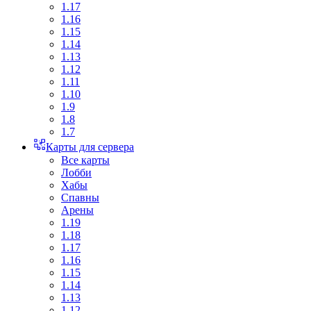
1.17
1.16
1.15
1.14
1.13
1.12
1.11
1.10
1.9
1.8
1.7
Карты для сервера
Все карты
Лобби
Хабы
Спавны
Арены
1.19
1.18
1.17
1.16
1.15
1.14
1.13
1.12