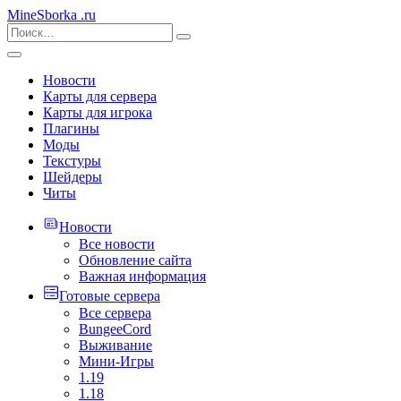
MineSborka
.ru
Новости
Карты для сервера
Карты для игрока
Плагины
Моды
Текстуры
Шейдеры
Читы
Новости
Все новости
Обновление сайта
Важная информация
Готовые сервера
Все сервера
BungeeCord
Выживание
Мини-Игры
1.19
1.18