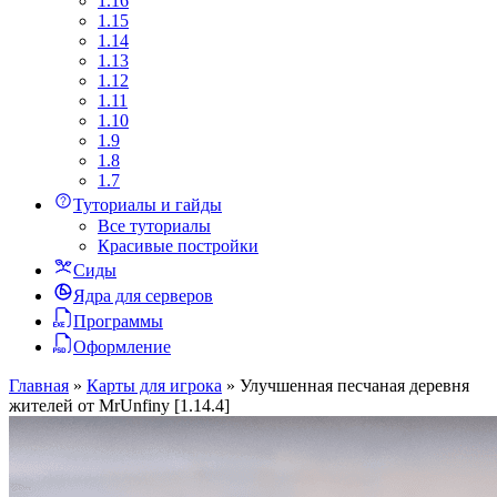
1.16
1.15
1.14
1.13
1.12
1.11
1.10
1.9
1.8
1.7
Туториалы и гайды
Все туториалы
Красивые постройки
Сиды
Ядра для серверов
Программы
Оформление
Главная
»
Карты для игрока
»
Улучшенная песчаная деревня
жителей от MrUnfiny [1.14.4]