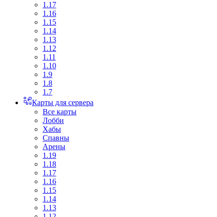
1.17
1.16
1.15
1.14
1.13
1.12
1.11
1.10
1.9
1.8
1.7
Карты для сервера
Все карты
Лобби
Хабы
Спавны
Арены
1.19
1.18
1.17
1.16
1.15
1.14
1.13
1.12