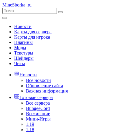
MineSborka
.ru
Новости
Карты для сервера
Карты для игрока
Плагины
Моды
Текстуры
Шейдеры
Читы
Новости
Все новости
Обновление сайта
Важная информация
Готовые сервера
Все сервера
BungeeCord
Выживание
Мини-Игры
1.19
1.18