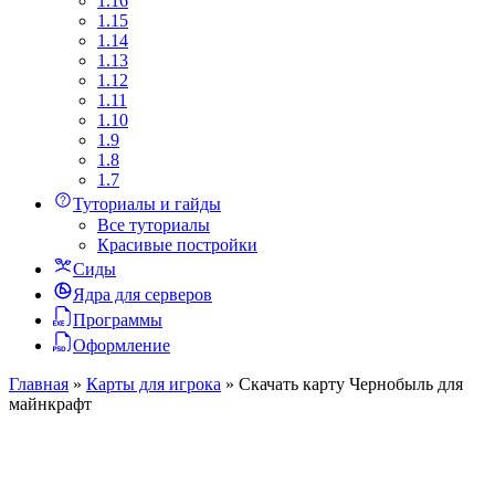
1.16
1.15
1.14
1.13
1.12
1.11
1.10
1.9
1.8
1.7
Туториалы и гайды
Все туториалы
Красивые постройки
Сиды
Ядра для серверов
Программы
Оформление
Главная
»
Карты для игрока
»
Скачать карту Чернобыль для
майнкрафт