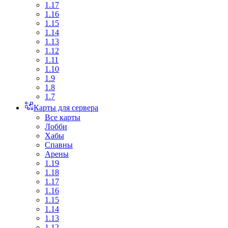
1.17
1.16
1.15
1.14
1.13
1.12
1.11
1.10
1.9
1.8
1.7
Карты для сервера
Все карты
Лобби
Хабы
Спавны
Арены
1.19
1.18
1.17
1.16
1.15
1.14
1.13
1.12