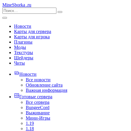
MineSborka
.ru
Новости
Карты для сервера
Карты для игрока
Плагины
Моды
Текстуры
Шейдеры
Читы
Новости
Все новости
Обновление сайта
Важная информация
Готовые сервера
Все сервера
BungeeCord
Выживание
Мини-Игры
1.19
1.18