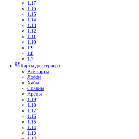
1.17
1.16
1.15
1.14
1.13
1.12
1.11
1.10
1.9
1.8
1.7
Карты для сервера
Все карты
Лобби
Хабы
Спавны
Арены
1.19
1.18
1.17
1.16
1.15
1.14
1.13
1.12