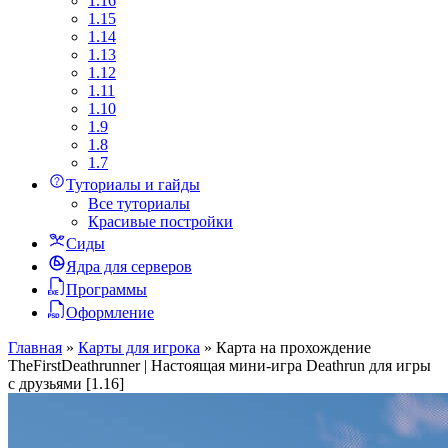
1.16
1.15
1.14
1.13
1.12
1.11
1.10
1.9
1.8
1.7
Туториалы и гайды
Все туториалы
Красивые постройки
Сиды
Ядра для серверов
Программы
Оформление
Главная
»
Карты для игрока
»
Карта на прохождение
TheFirstDeathrunner | Настоящая мини-игра Deathrun для игры
с друзьями [1.16]