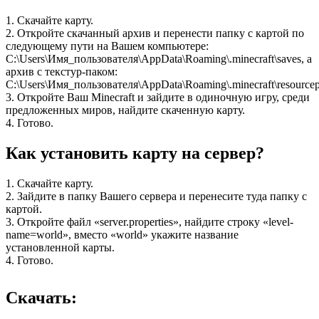
1. Скачайте карту.
2. Откройте скачанный архив и перенести папку с картой по
следующему пути на Вашем компьютере:
C:\Users\Имя_пользователя\AppData\Roaming\.minecraft\saves, а
архив с текстур-паком:
C:\Users\Имя_пользователя\AppData\Roaming\.minecraft\resourcep
3. Откройте Ваш Minecraft и зайдите в одиночную игру, среди
предложенных миров, найдите скаченную карту.
4. Готово.
Как установить карту на сервер?
1. Скачайте карту.
2. Зайдите в папку Вашего сервера и перенесите туда папку с
картой.
3. Откройте файл «server.properties», найдите строку «level-
name=world», вместо «world» укажите название
установленной карты.
4. Готово.
Скачать: