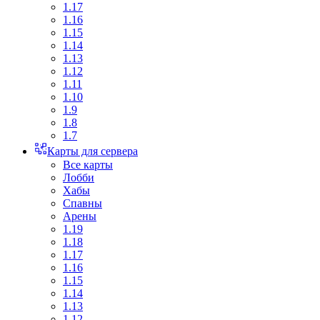
1.17
1.16
1.15
1.14
1.13
1.12
1.11
1.10
1.9
1.8
1.7
Карты для сервера
Все карты
Лобби
Хабы
Спавны
Арены
1.19
1.18
1.17
1.16
1.15
1.14
1.13
1.12