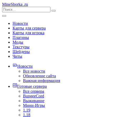
MineSborka
.ru
Новости
Карты для сервера
Карты для игрока
Плагины
Моды
Текстуры
Шейдеры
Читы
Новости
Все новости
Обновление сайта
Важная информация
Готовые сервера
Все сервера
BungeeCord
Выживание
Мини-Игры
1.19
1.18