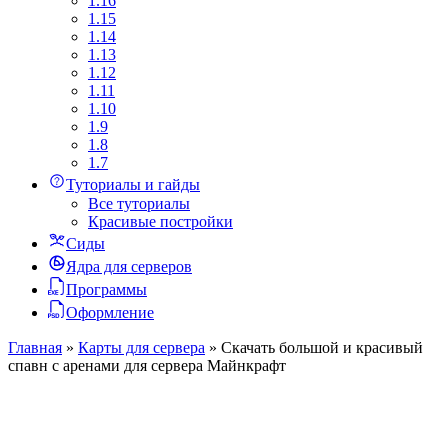
1.16
1.15
1.14
1.13
1.12
1.11
1.10
1.9
1.8
1.7
Туториалы и гайды
Все туториалы
Красивые постройки
Сиды
Ядра для серверов
Программы
Оформление
Главная
»
Карты для сервера
»
Скачать большой и красивый
спавн с аренами для сервера Майнкрафт