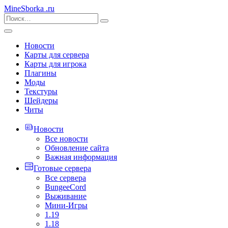
MineSborka
.ru
Новости
Карты для сервера
Карты для игрока
Плагины
Моды
Текстуры
Шейдеры
Читы
Новости
Все новости
Обновление сайта
Важная информация
Готовые сервера
Все сервера
BungeeCord
Выживание
Мини-Игры
1.19
1.18