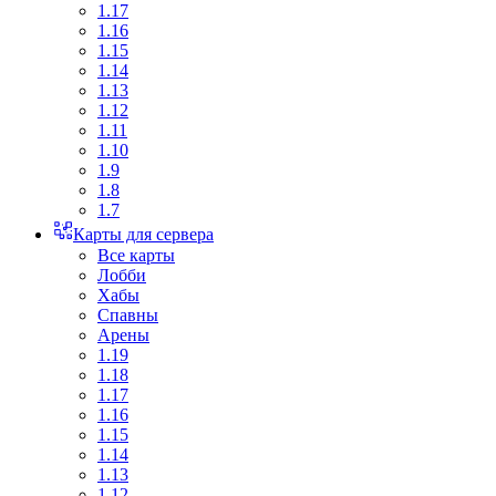
1.17
1.16
1.15
1.14
1.13
1.12
1.11
1.10
1.9
1.8
1.7
Карты для сервера
Все карты
Лобби
Хабы
Спавны
Арены
1.19
1.18
1.17
1.16
1.15
1.14
1.13
1.12