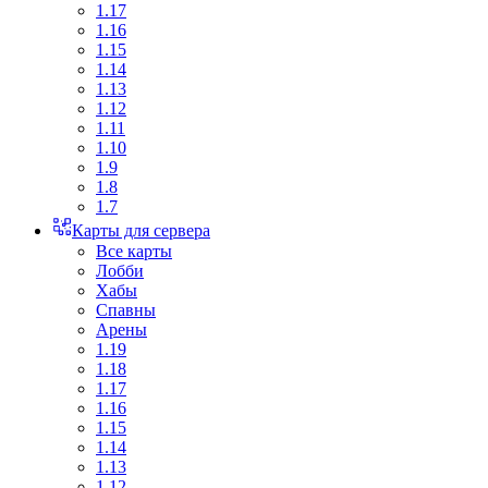
1.17
1.16
1.15
1.14
1.13
1.12
1.11
1.10
1.9
1.8
1.7
Карты для сервера
Все карты
Лобби
Хабы
Спавны
Арены
1.19
1.18
1.17
1.16
1.15
1.14
1.13
1.12