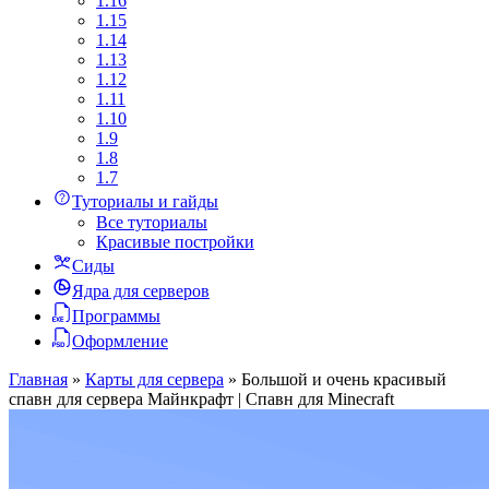
1.16
1.15
1.14
1.13
1.12
1.11
1.10
1.9
1.8
1.7
Туториалы и гайды
Все туториалы
Красивые постройки
Сиды
Ядра для серверов
Программы
Оформление
Главная
»
Карты для сервера
»
Большой и очень красивый
спавн для сервера Майнкрафт | Спавн для Minecraft