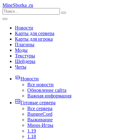
MineSborka
.ru
Новости
Карты для сервера
Карты для игрока
Плагины
Моды
Текстуры
Шейдеры
Читы
Новости
Все новости
Обновление сайта
Важная информация
Готовые сервера
Все сервера
BungeeCord
Выживание
Мини-Игры
1.19
1.18