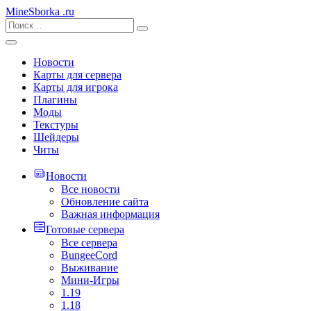
MineSborka
.ru
Новости
Карты для сервера
Карты для игрока
Плагины
Моды
Текстуры
Шейдеры
Читы
Новости
Все новости
Обновление сайта
Важная информация
Готовые сервера
Все сервера
BungeeCord
Выживание
Мини-Игры
1.19
1.18