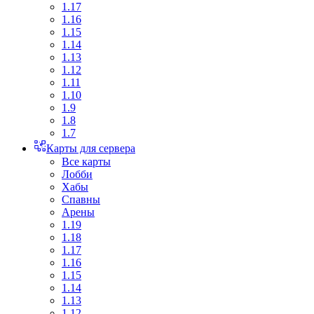
1.17
1.16
1.15
1.14
1.13
1.12
1.11
1.10
1.9
1.8
1.7
Карты для сервера
Все карты
Лобби
Хабы
Спавны
Арены
1.19
1.18
1.17
1.16
1.15
1.14
1.13
1.12