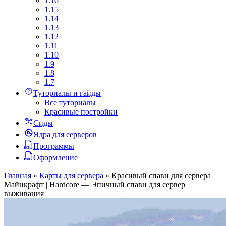
1.16
1.15
1.14
1.13
1.12
1.11
1.10
1.9
1.8
1.7
Туториалы и гайды
Все туториалы
Красивые постройки
Сиды
Ядра для серверов
Программы
Оформление
Главная
»
Карты для сервера
»
Красивый спавн для сервера
Майнкрафт | Hardcore — Эпичный спавн для сервер
выживания