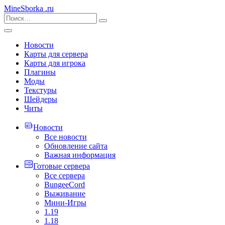
MineSborka
.ru
Новости
Карты для сервера
Карты для игрока
Плагины
Моды
Текстуры
Шейдеры
Читы
Новости
Все новости
Обновление сайта
Важная информация
Готовые сервера
Все сервера
BungeeCord
Выживание
Мини-Игры
1.19
1.18