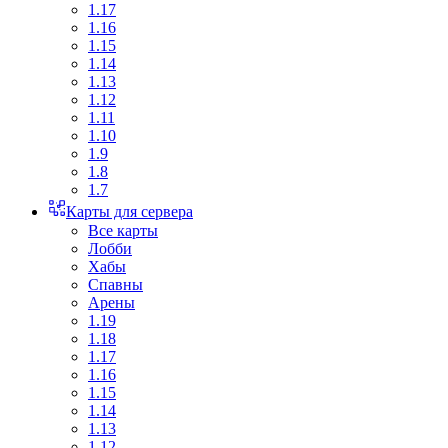
1.17
1.16
1.15
1.14
1.13
1.12
1.11
1.10
1.9
1.8
1.7
Карты для сервера
Все карты
Лобби
Хабы
Спавны
Арены
1.19
1.18
1.17
1.16
1.15
1.14
1.13
1.12