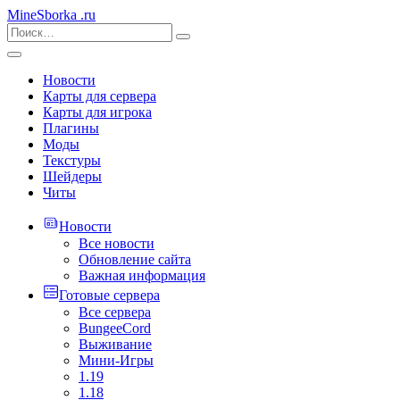
MineSborka
.ru
Новости
Карты для сервера
Карты для игрока
Плагины
Моды
Текстуры
Шейдеры
Читы
Новости
Все новости
Обновление сайта
Важная информация
Готовые сервера
Все сервера
BungeeCord
Выживание
Мини-Игры
1.19
1.18