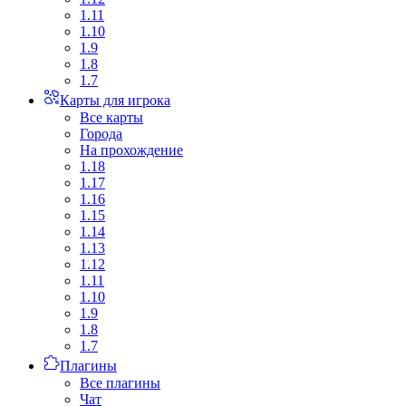
1.11
1.10
1.9
1.8
1.7
Карты для игрока
Все карты
Города
На прохождение
1.18
1.17
1.16
1.15
1.14
1.13
1.12
1.11
1.10
1.9
1.8
1.7
Плагины
Все плагины
Чат