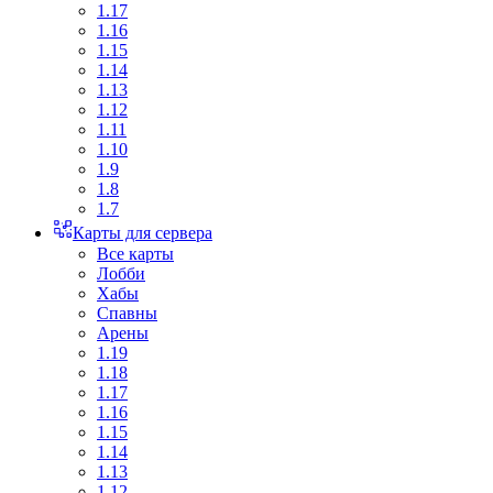
1.17
1.16
1.15
1.14
1.13
1.12
1.11
1.10
1.9
1.8
1.7
Карты для сервера
Все карты
Лобби
Хабы
Спавны
Арены
1.19
1.18
1.17
1.16
1.15
1.14
1.13
1.12