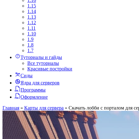
1.16
1.15
1.14
1.13
1.12
1.11
1.10
1.9
1.8
1.7
Туториалы и гайды
Все туториалы
Красивые постройки
Сиды
Ядра для серверов
Программы
Оформление
Главная
»
Карты для сервера
»
Скачать лобби с порталом для се