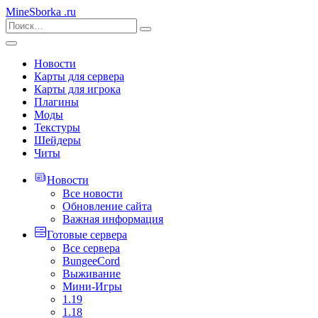
MineSborka
.ru
Новости
Карты для сервера
Карты для игрока
Плагины
Моды
Текстуры
Шейдеры
Читы
Новости
Все новости
Обновление сайта
Важная информация
Готовые сервера
Все сервера
BungeeCord
Выживание
Мини-Игры
1.19
1.18