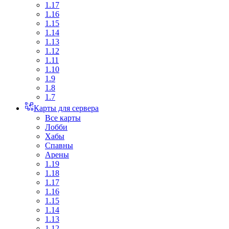
1.17
1.16
1.15
1.14
1.13
1.12
1.11
1.10
1.9
1.8
1.7
Карты для сервера
Все карты
Лобби
Хабы
Спавны
Арены
1.19
1.18
1.17
1.16
1.15
1.14
1.13
1.12