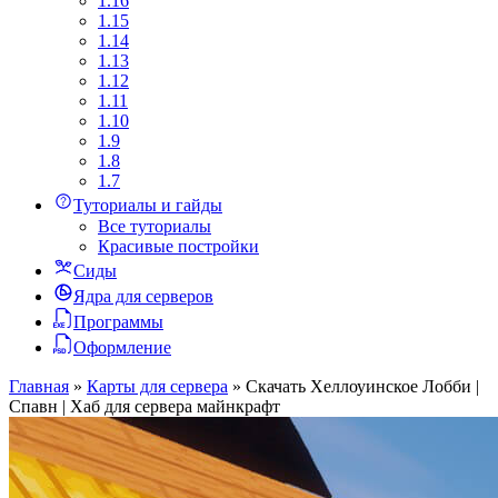
1.16
1.15
1.14
1.13
1.12
1.11
1.10
1.9
1.8
1.7
Туториалы и гайды
Все туториалы
Красивые постройки
Сиды
Ядра для серверов
Программы
Оформление
Главная
»
Карты для сервера
»
Скачать Хеллоуинское Лобби |
Спавн | Хаб для сервера майнкрафт