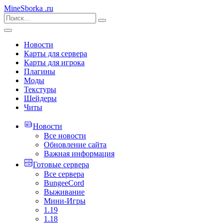
MineSborka
.ru
Новости
Карты для сервера
Карты для игрока
Плагины
Моды
Текстуры
Шейдеры
Читы
Новости
Все новости
Обновление сайта
Важная информация
Готовые сервера
Все сервера
BungeeCord
Выживание
Мини-Игры
1.19
1.18