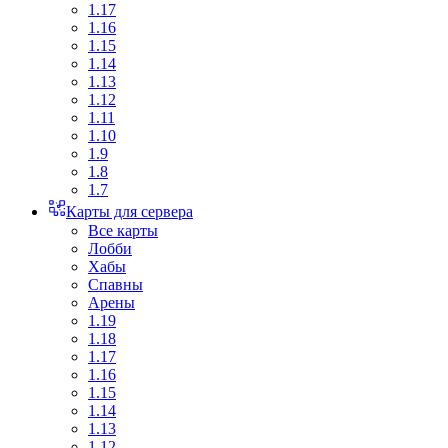
1.17
1.16
1.15
1.14
1.13
1.12
1.11
1.10
1.9
1.8
1.7
Карты для сервера
Все карты
Лобби
Хабы
Спавны
Арены
1.19
1.18
1.17
1.16
1.15
1.14
1.13
1.12