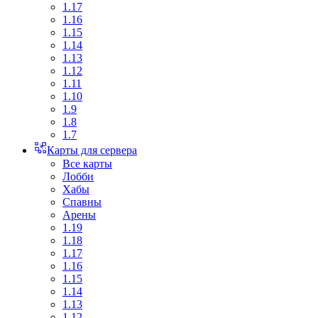
1.17
1.16
1.15
1.14
1.13
1.12
1.11
1.10
1.9
1.8
1.7
Карты для сервера
Все карты
Лобби
Хабы
Спавны
Арены
1.19
1.18
1.17
1.16
1.15
1.14
1.13
1.12