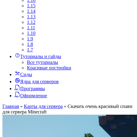
1.16
1.15
1.14
1.13
1.12
1.11
1.10
1.9
1.8
1.7
Туториалы и гайды
Все туториалы
Красивые постройки
Сиды
Ядра для серверов
Программы
Оформление
Главная
»
Карты для сервера
»
Скачать очень красивый спавн
для сервера Minecraft