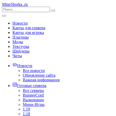
MineSborka
.ru
Новости
Карты для сервера
Карты для игрока
Плагины
Моды
Текстуры
Шейдеры
Читы
Новости
Все новости
Обновление сайта
Важная информация
Готовые сервера
Все сервера
BungeeCord
Выживание
Мини-Игры
1.19
1.18