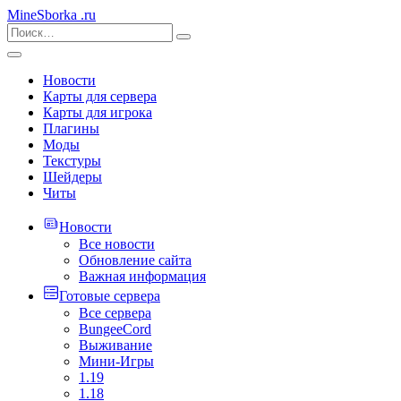
MineSborka
.ru
Новости
Карты для сервера
Карты для игрока
Плагины
Моды
Текстуры
Шейдеры
Читы
Новости
Все новости
Обновление сайта
Важная информация
Готовые сервера
Все сервера
BungeeCord
Выживание
Мини-Игры
1.19
1.18