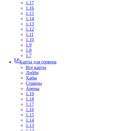
1.17
1.16
1.15
1.14
1.13
1.12
1.11
1.10
1.9
1.8
1.7
Карты для сервера
Все карты
Лобби
Хабы
Спавны
Арены
1.19
1.18
1.17
1.16
1.15
1.14
1.13
1.12