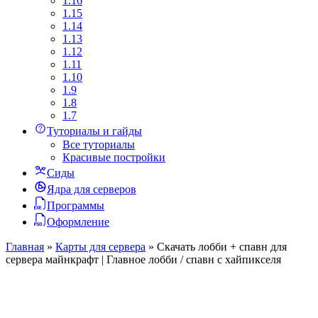
1.16
1.15
1.14
1.13
1.12
1.11
1.10
1.9
1.8
1.7
Туториалы и гайды
Все туториалы
Красивые постройки
Сиды
Ядра для серверов
Программы
Оформление
Главная
»
Карты для сервера
»
Скачать лобби + спавн для
сервера майнкрафт | Главное лобби / спавн с хайпикселя