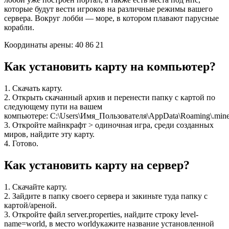
которые будут вести игроков на различные режимы вашего
сервера. Вокруг лобби — море, в котором плавают парусные
корабли.
Координаты арены: 40 86 21
Как установить карту на компьютер?
1. Скачать карту.
2. Открыть скачанный архив и перенести папку с картой по
следующему пути на вашем
компьютере: C:\Users\Имя_Пользователя\AppData\Roaming\.minec
3. Откройте майнкрафт > одиночная игра, среди созданных
миров, найдите эту карту.
4. Готово.
Как установить карту на сервер?
1. Скачайте карту.
2. Зайдите в папку своего сервера и закиньте туда папку с
картой/ареной.
3. Откройте файл server.properties, найдите строку level-
name=world, в место worldукажите название установленной