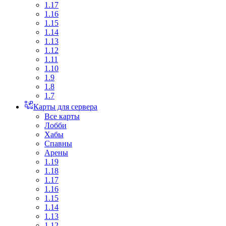
1.17
1.16
1.15
1.14
1.13
1.12
1.11
1.10
1.9
1.8
1.7
Карты для сервера
Все карты
Лобби
Хабы
Спавны
Арены
1.19
1.18
1.17
1.16
1.15
1.14
1.13
1.12