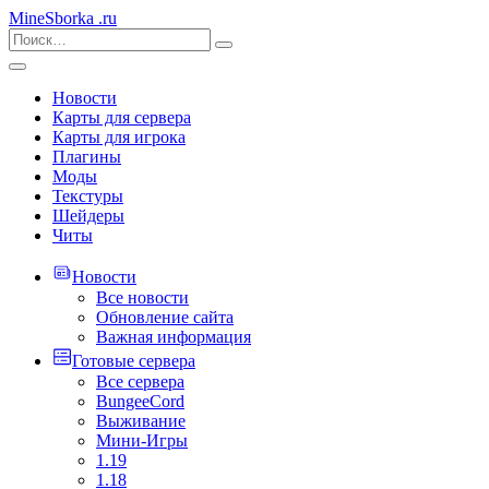
MineSborka
.ru
Новости
Карты для сервера
Карты для игрока
Плагины
Моды
Текстуры
Шейдеры
Читы
Новости
Все новости
Обновление сайта
Важная информация
Готовые сервера
Все сервера
BungeeCord
Выживание
Мини-Игры
1.19
1.18