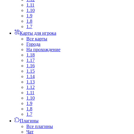
1.11
1.10
1.9
1.8
1.7
Карты для игрока
Все карты
Города
На прохождение
1.18
1.17
1.16
1.15
1.14
1.13
1.12
1.11
1.10
1.9
1.8
1.7
Плагины
Все плагины
Чат