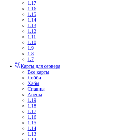
1.17
1.16
1.15
1.14
1.13
1.12
1.11
1.10
1.9
1.8
1.7
Карты для сервера
Все карты
Лобби
Хабы
Спавны
Арены
1.19
1.18
1.17
1.16
1.15
1.14
1.13
1.12