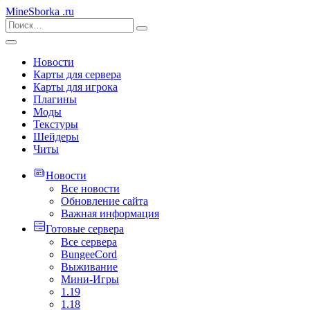
MineSborka
.ru
Новости
Карты для сервера
Карты для игрока
Плагины
Моды
Текстуры
Шейдеры
Читы
Новости
Все новости
Обновление сайта
Важная информация
Готовые сервера
Все сервера
BungeeCord
Выживание
Мини-Игры
1.19
1.18