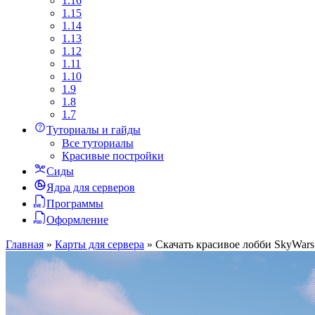
1.16
1.15
1.14
1.13
1.12
1.11
1.10
1.9
1.8
1.7
Туториалы и гайды
Все туториалы
Красивые постройки
Сиды
Ядра для серверов
Программы
Оформление
Главная
»
Карты для сервера
»
Скачать красивое лобби SkyWars д