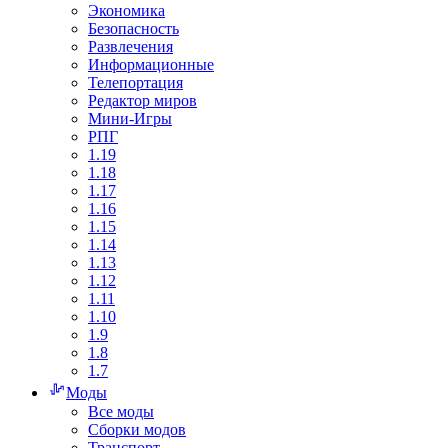
Экономика
Безопасность
Развлечения
Информационные
Телепортация
Редактор миров
Мини-Игры
РПГ
1.19
1.18
1.17
1.16
1.15
1.14
1.13
1.12
1.11
1.10
1.9
1.8
1.7
Моды
Все моды
Сборки модов
Транспорт