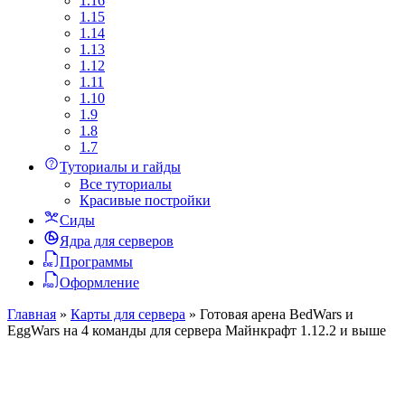
1.16
1.15
1.14
1.13
1.12
1.11
1.10
1.9
1.8
1.7
Туториалы и гайды
Все туториалы
Красивые постройки
Сиды
Ядра для серверов
Программы
Оформление
Главная
»
Карты для сервера
»
Готовая арена BedWars и
EggWars на 4 команды для сервера Майнкрафт 1.12.2 и выше