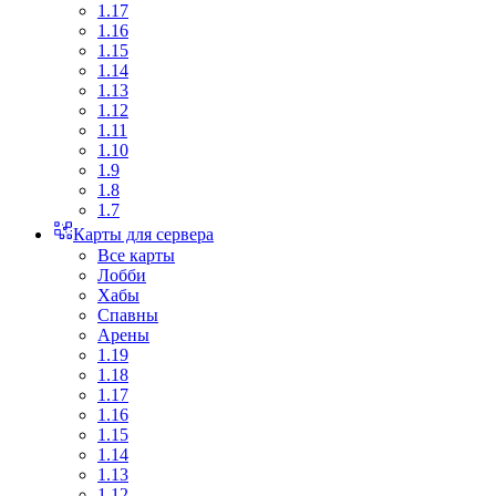
1.17
1.16
1.15
1.14
1.13
1.12
1.11
1.10
1.9
1.8
1.7
Карты для сервера
Все карты
Лобби
Хабы
Спавны
Арены
1.19
1.18
1.17
1.16
1.15
1.14
1.13
1.12