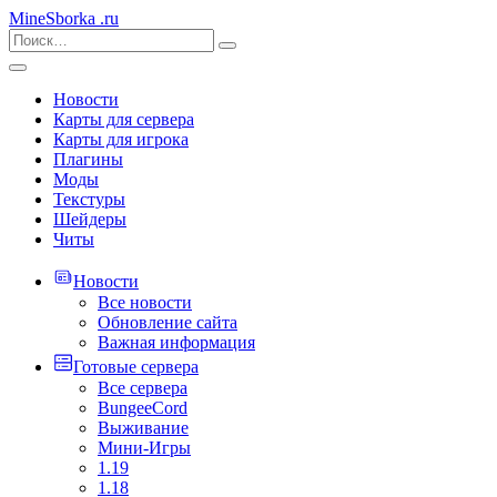
MineSborka
.ru
Новости
Карты для сервера
Карты для игрока
Плагины
Моды
Текстуры
Шейдеры
Читы
Новости
Все новости
Обновление сайта
Важная информация
Готовые сервера
Все сервера
BungeeCord
Выживание
Мини-Игры
1.19
1.18