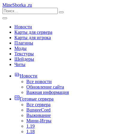
MineSborka
.ru
Новости
Карты для сервера
Карты для игрока
Плагины
Моды
Текстуры
Шейдеры
Читы
Новости
Все новости
Обновление сайта
Важная информация
Готовые сервера
Все сервера
BungeeCord
Выживание
Мини-Игры
1.19
1.18