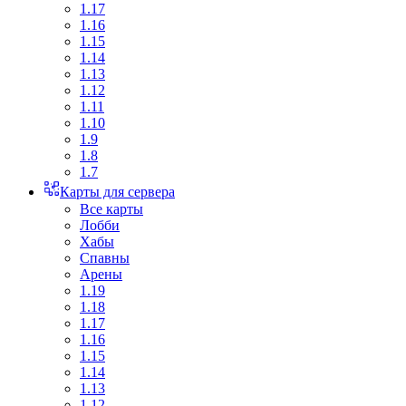
1.17
1.16
1.15
1.14
1.13
1.12
1.11
1.10
1.9
1.8
1.7
Карты для сервера
Все карты
Лобби
Хабы
Спавны
Арены
1.19
1.18
1.17
1.16
1.15
1.14
1.13
1.12