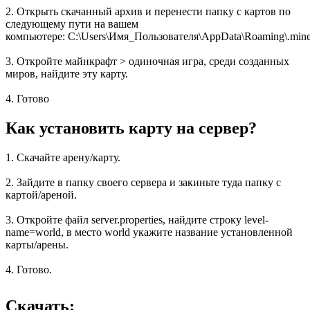
2. Открыть скачанный архив и перенести папку с картов по
следующему пути на вашем
компьютере: C:\Users\Имя_Пользователя\AppData\Roaming\.minec
3. Откройте майнкрафт > одиночная игра, среди созданных
миров, найдите эту карту.
4. Готово
Как установить карту на сервер?
1. Скачайте арену/карту.
2. Зайдите в папку своего сервера и закиньте туда папку с
картой/ареной.
3. Откройте файл server.properties, найдите строку level-
name=world, в место world укажите название установленной
карты/арены.
4. Готово.
Скачать: