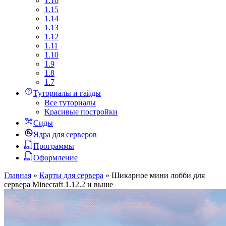
1.16
1.15
1.14
1.13
1.12
1.11
1.10
1.9
1.8
1.7
Туториалы и гайды
Все туториалы
Красивые постройки
Сиды
Ядра для серверов
Программы
Оформление
Главная
»
Карты для сервера
»
Шикарное мини лобби для
сервера Minecraft 1.12.2 и выше