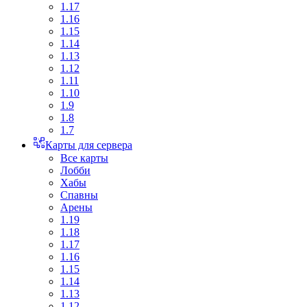
1.17
1.16
1.15
1.14
1.13
1.12
1.11
1.10
1.9
1.8
1.7
Карты для сервера
Все карты
Лобби
Хабы
Спавны
Арены
1.19
1.18
1.17
1.16
1.15
1.14
1.13
1.12