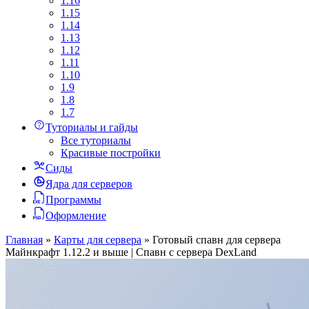
1.16
1.15
1.14
1.13
1.12
1.11
1.10
1.9
1.8
1.7
Туториалы и гайды
Все туториалы
Красивые постройки
Сиды
Ядра для серверов
Программы
Оформление
Главная
»
Карты для сервера
»
Готовый спавн для сервера
Майнкрафт 1.12.2 и выше | Спавн с сервера DexLand