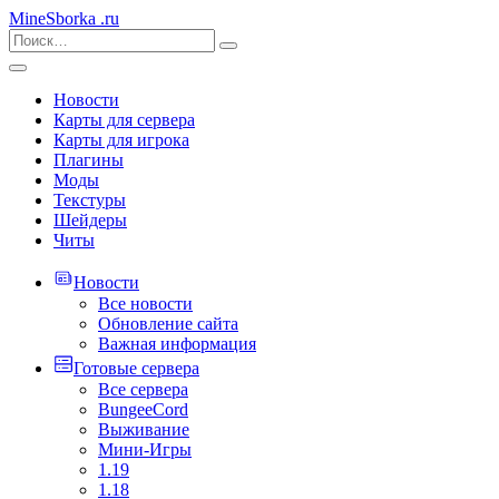
MineSborka
.ru
Новости
Карты для сервера
Карты для игрока
Плагины
Моды
Текстуры
Шейдеры
Читы
Новости
Все новости
Обновление сайта
Важная информация
Готовые сервера
Все сервера
BungeeCord
Выживание
Мини-Игры
1.19
1.18