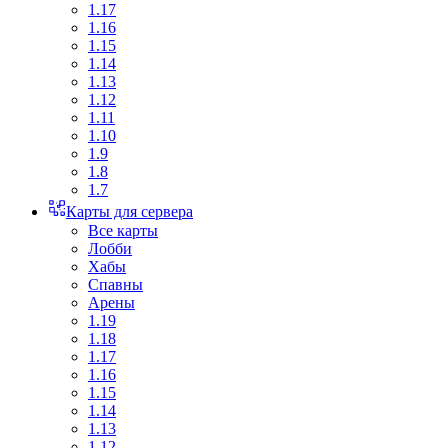
1.17
1.16
1.15
1.14
1.13
1.12
1.11
1.10
1.9
1.8
1.7
Карты для сервера
Все карты
Лобби
Хабы
Спавны
Арены
1.19
1.18
1.17
1.16
1.15
1.14
1.13
1.12