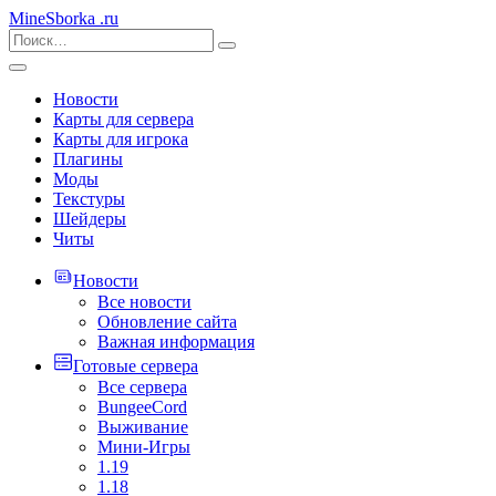
MineSborka
.ru
Новости
Карты для сервера
Карты для игрока
Плагины
Моды
Текстуры
Шейдеры
Читы
Новости
Все новости
Обновление сайта
Важная информация
Готовые сервера
Все сервера
BungeeCord
Выживание
Мини-Игры
1.19
1.18