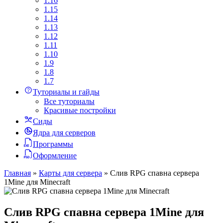
1.16
1.15
1.14
1.13
1.12
1.11
1.10
1.9
1.8
1.7
Туториалы и гайды
Все туториалы
Красивые постройки
Сиды
Ядра для серверов
Программы
Оформление
Главная
»
Карты для сервера
»
Слив RPG спавна сервера
1Mine для Minecraft
Слив RPG спавна сервера 1Mine для