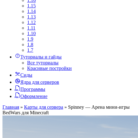
1.16
1.15
1.14
1.13
1.12
1.11
1.10
1.9
1.8
1.7
Туториалы и гайды
Все туториалы
Красивые постройки
Сиды
Ядра для серверов
Программы
Оформление
Главная
»
Карты для сервера
»
Spinney — Арена мини-игры
BedWars для Minecraft