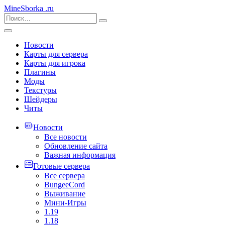
MineSborka
.ru
Новости
Карты для сервера
Карты для игрока
Плагины
Моды
Текстуры
Шейдеры
Читы
Новости
Все новости
Обновление сайта
Важная информация
Готовые сервера
Все сервера
BungeeCord
Выживание
Мини-Игры
1.19
1.18