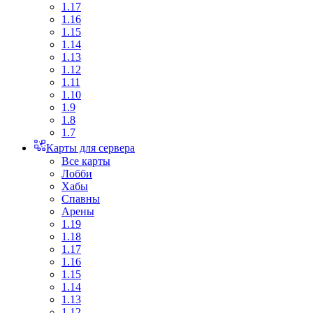
1.17
1.16
1.15
1.14
1.13
1.12
1.11
1.10
1.9
1.8
1.7
Карты для сервера
Все карты
Лобби
Хабы
Спавны
Арены
1.19
1.18
1.17
1.16
1.15
1.14
1.13
1.12