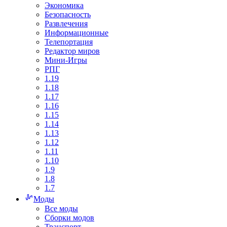
Экономика
Безопасность
Развлечения
Информационные
Телепортация
Редактор миров
Мини-Игры
РПГ
1.19
1.18
1.17
1.16
1.15
1.14
1.13
1.12
1.11
1.10
1.9
1.8
1.7
Моды
Все моды
Сборки модов
Транспорт