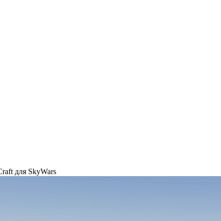
Craft для SkyWars