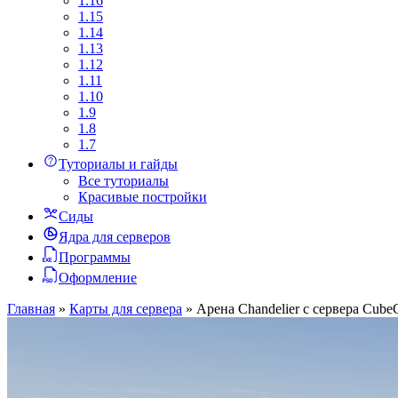
1.16
1.15
1.14
1.13
1.12
1.11
1.10
1.9
1.8
1.7
Туториалы и гайды
Все туториалы
Красивые постройки
Сиды
Ядра для серверов
Программы
Оформление
Главная
»
Карты для сервера
»
Арена Chandelier с сервера Cube