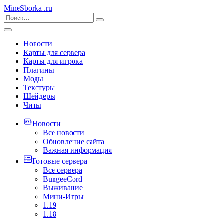
MineSborka
.ru
Новости
Карты для сервера
Карты для игрока
Плагины
Моды
Текстуры
Шейдеры
Читы
Новости
Все новости
Обновление сайта
Важная информация
Готовые сервера
Все сервера
BungeeCord
Выживание
Мини-Игры
1.19
1.18