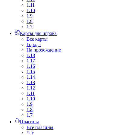
1.11
1.10
1.9
1.8
1.7
Карты для игрока
Все карты
Города
На прохождение
1.18
1.17
1.16
1.15
1.14
1.13
1.12
1.11
1.10
1.9
1.8
1.7
Плагины
Все плагины
Чат