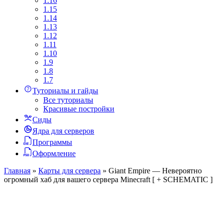
1.16
1.15
1.14
1.13
1.12
1.11
1.10
1.9
1.8
1.7
Туториалы и гайды
Все туториалы
Красивые постройки
Сиды
Ядра для серверов
Программы
Оформление
Главная
»
Карты для сервера
»
Giant Empire — Невероятно
огромный хаб для вашего сервера Minecraft [ + SCHEMATIC ]