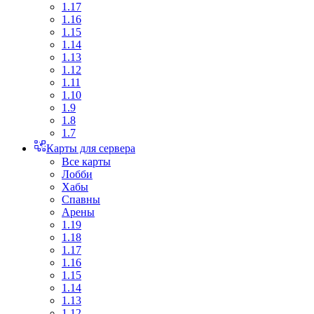
1.17
1.16
1.15
1.14
1.13
1.12
1.11
1.10
1.9
1.8
1.7
Карты для сервера
Все карты
Лобби
Хабы
Спавны
Арены
1.19
1.18
1.17
1.16
1.15
1.14
1.13
1.12