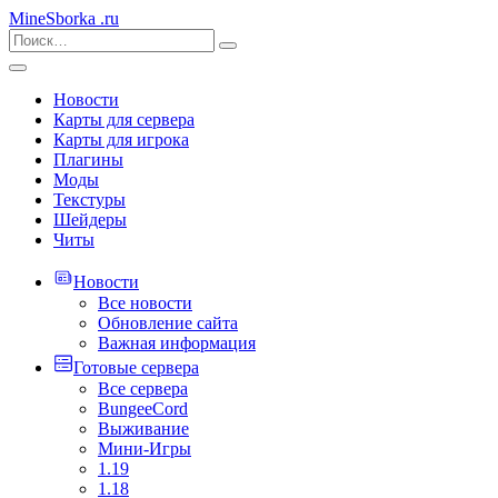
MineSborka
.ru
Новости
Карты для сервера
Карты для игрока
Плагины
Моды
Текстуры
Шейдеры
Читы
Новости
Все новости
Обновление сайта
Важная информация
Готовые сервера
Все сервера
BungeeCord
Выживание
Мини-Игры
1.19
1.18