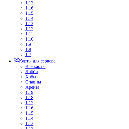
1.17
1.16
1.15
1.14
1.13
1.12
1.11
1.10
1.9
1.8
1.7
Карты для сервера
Все карты
Лобби
Хабы
Спавны
Арены
1.19
1.18
1.17
1.16
1.15
1.14
1.13
1.12