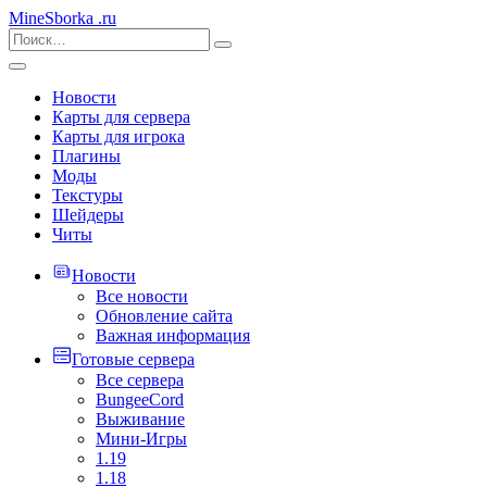
MineSborka
.ru
Новости
Карты для сервера
Карты для игрока
Плагины
Моды
Текстуры
Шейдеры
Читы
Новости
Все новости
Обновление сайта
Важная информация
Готовые сервера
Все сервера
BungeeCord
Выживание
Мини-Игры
1.19
1.18