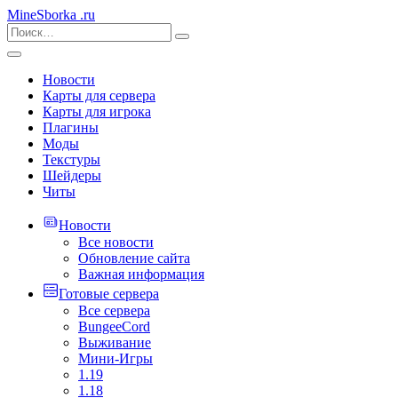
MineSborka
.ru
Новости
Карты для сервера
Карты для игрока
Плагины
Моды
Текстуры
Шейдеры
Читы
Новости
Все новости
Обновление сайта
Важная информация
Готовые сервера
Все сервера
BungeeCord
Выживание
Мини-Игры
1.19
1.18