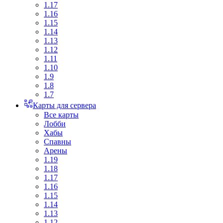
1.17
1.16
1.15
1.14
1.13
1.12
1.11
1.10
1.9
1.8
1.7
Карты для сервера
Все карты
Лобби
Хабы
Спавны
Арены
1.19
1.18
1.17
1.16
1.15
1.14
1.13
1.12