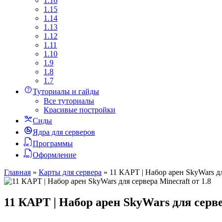
1.16
1.15
1.14
1.13
1.12
1.11
1.10
1.9
1.8
1.7
Туториалы и гайды
Все туториалы
Красивые постройки
Сиды
Ядра для серверов
Программы
Оформление
Главная
»
Карты для сервера
»
11 КАРТ | Набор арен SkyWars для
11 КАРТ | Набор арен SkyWars для серве