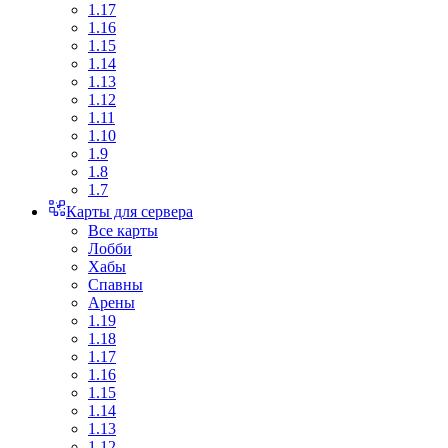
1.17
1.16
1.15
1.14
1.13
1.12
1.11
1.10
1.9
1.8
1.7
Карты для сервера
Все карты
Лобби
Хабы
Спавны
Арены
1.19
1.18
1.17
1.16
1.15
1.14
1.13
1.12