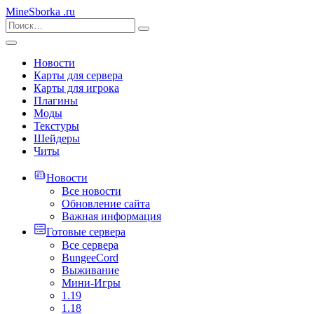
MineSborka
.ru
Новости
Карты для сервера
Карты для игрока
Плагины
Моды
Текстуры
Шейдеры
Читы
Новости
Все новости
Обновление сайта
Важная информация
Готовые сервера
Все сервера
BungeeCord
Выживание
Мини-Игры
1.19
1.18