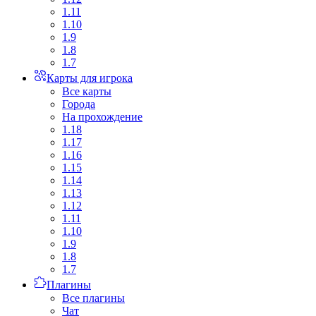
1.11
1.10
1.9
1.8
1.7
Карты для игрока
Все карты
Города
На прохождение
1.18
1.17
1.16
1.15
1.14
1.13
1.12
1.11
1.10
1.9
1.8
1.7
Плагины
Все плагины
Чат