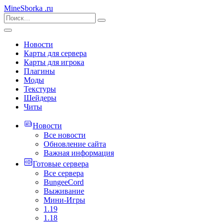
MineSborka
.ru
Новости
Карты для сервера
Карты для игрока
Плагины
Моды
Текстуры
Шейдеры
Читы
Новости
Все новости
Обновление сайта
Важная информация
Готовые сервера
Все сервера
BungeeCord
Выживание
Мини-Игры
1.19
1.18