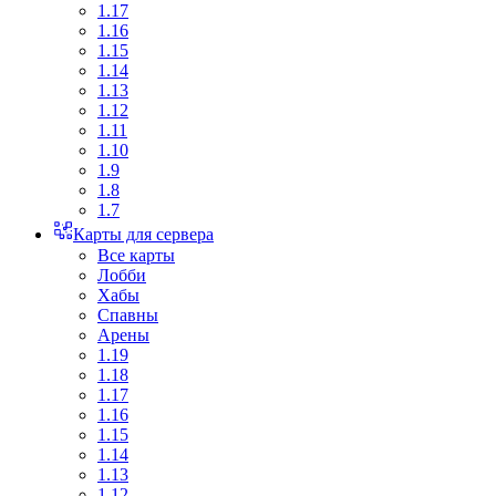
1.17
1.16
1.15
1.14
1.13
1.12
1.11
1.10
1.9
1.8
1.7
Карты для сервера
Все карты
Лобби
Хабы
Спавны
Арены
1.19
1.18
1.17
1.16
1.15
1.14
1.13
1.12