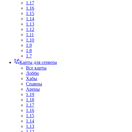
1.17
1.16
1.15
1.14
1.13
1.12
1.11
1.10
1.9
1.8
1.7
Карты для сервера
Все карты
Лобби
Хабы
Спавны
Арены
1.19
1.18
1.17
1.16
1.15
1.14
1.13
1.12