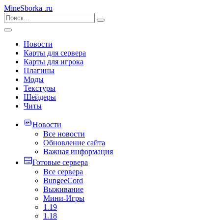
MineSborka
.ru
Новости
Карты для сервера
Карты для игрока
Плагины
Моды
Текстуры
Шейдеры
Читы
Новости
Все новости
Обновление сайта
Важная информация
Готовые сервера
Все сервера
BungeeCord
Выживание
Мини-Игры
1.19
1.18