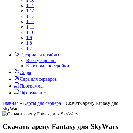
1.16
1.15
1.14
1.13
1.12
1.11
1.10
1.9
1.8
1.7
Туториалы и гайды
Все туториалы
Красивые постройки
Сиды
Ядра для серверов
Программы
Оформление
Главная
»
Карты для сервера
»
Скачать арену Fantasy для
SkyWars
Скачать арену Fantasy для SkyWars