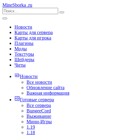
MineSborka
.ru
Новости
Карты для сервера
Карты для игрока
Плагины
Моды
Текстуры
Шейдеры
Читы
Новости
Все новости
Обновление сайта
Важная информация
Готовые сервера
Все сервера
BungeeCord
Выживание
Мини-Игры
1.19
1.18