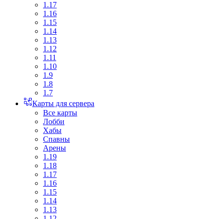
1.17
1.16
1.15
1.14
1.13
1.12
1.11
1.10
1.9
1.8
1.7
Карты для сервера
Все карты
Лобби
Хабы
Спавны
Арены
1.19
1.18
1.17
1.16
1.15
1.14
1.13
1.12