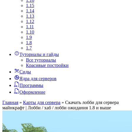
1.16
1.15
1.14
1.13
1.12
1.11
1.10
1.9
1.8
1.7
Туториалы и гайды
Все туториалы
Красивые постройки
Сиды
Ядра для серверов
Программы
Оформление
Главная
»
Карты для сервера
»
Скачать лобби для сервера
майнкрафт | Лобби / хаб / лобби ожидания 1.8 и выше