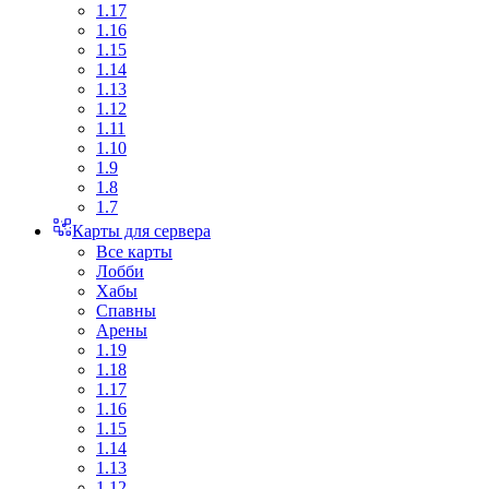
1.17
1.16
1.15
1.14
1.13
1.12
1.11
1.10
1.9
1.8
1.7
Карты для сервера
Все карты
Лобби
Хабы
Спавны
Арены
1.19
1.18
1.17
1.16
1.15
1.14
1.13
1.12