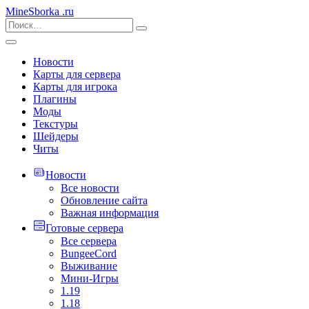
MineSborka
.ru
Новости
Карты для сервера
Карты для игрока
Плагины
Моды
Текстуры
Шейдеры
Читы
Новости
Все новости
Обновление сайта
Важная информация
Готовые сервера
Все сервера
BungeeCord
Выживание
Мини-Игры
1.19
1.18