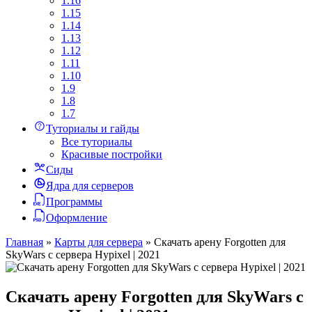
1.16
1.15
1.14
1.13
1.12
1.11
1.10
1.9
1.8
1.7
Туториалы и гайды
Все туториалы
Красивые постройки
Сиды
Ядра для серверов
Программы
Оформление
Главная
»
Карты для сервера
»
Скачать арену Forgotten для
SkyWars с сервера Hypixel | 2021
Скачать арену Forgotten для SkyWars с