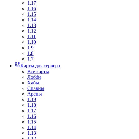
1.17
1.16
1.15
1.14
1.13
1.12
1.11
1.10
1.9
1.8
1.7
Карты для сервера
Все карты
Лобби
Хабы
Спавны
Арены
1.19
1.18
1.17
1.16
1.15
1.14
1.13
1.12