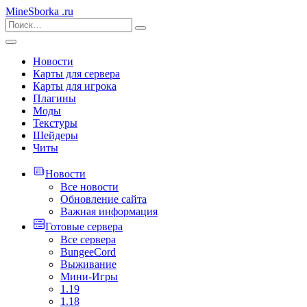
MineSborka
.ru
Новости
Карты для сервера
Карты для игрока
Плагины
Моды
Текстуры
Шейдеры
Читы
Новости
Все новости
Обновление сайта
Важная информация
Готовые сервера
Все сервера
BungeeCord
Выживание
Мини-Игры
1.19
1.18